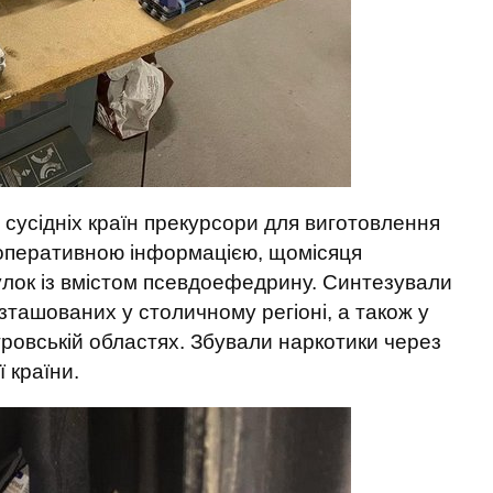
 сусідніх країн прекурсори для виготовлення
За оперативною інформацією, щомісяця
гулок із вмістом псевдоефедрину. Синтезували
зташованих у столичному регіоні, а також у
етровській областях. Збували наркотики через
ї країни.