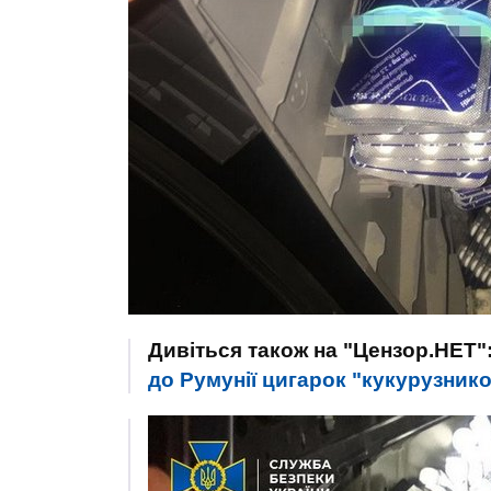
Дивіться також на "Цензор.НЕТ"
до Румунії цигарок "кукурузни