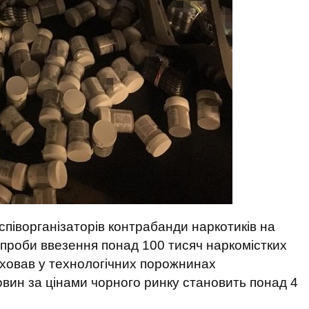
співорганізаторів контрабанди наркотиків на
 спроби ввезення понад 100 тисяч наркомістких
риховав у технологічних порожнинах
овин за цінами чорного ринку становить понад 4