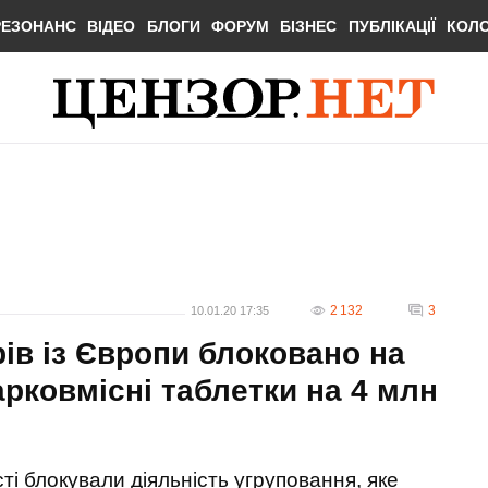
РЕЗОНАНС
ВІДЕО
БЛОГИ
ФОРУМ
БІЗНЕС
ПУБЛІКАЦІЇ
КОЛ
2 132
3
10.01.20 17:35
ів із Європи блоковано на
рковмісні таблетки на 4 млн
ті блокували діяльність угруповання, яке