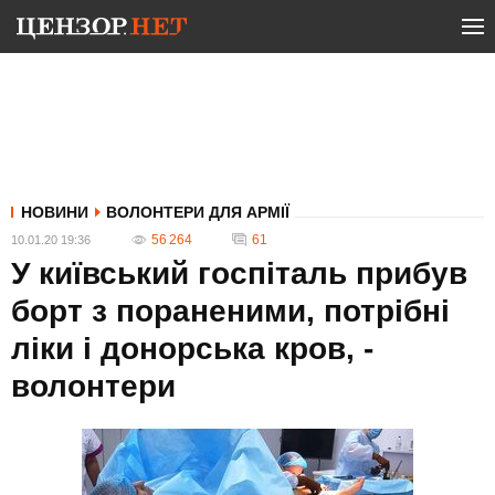
НОВИНИ
ВОЛОНТЕРИ ДЛЯ АРМІЇ
56 264
61
10.01.20 19:36
У київський госпіталь прибув
борт з пораненими, потрібні
ліки і донорська кров, -
волонтери