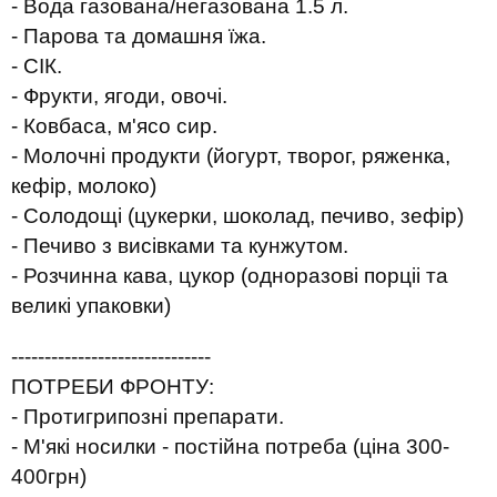
- Вода газована/негазована 1.5 л.
- Парова та домашня їжа.
- СІК.
- Фрукти, ягоди, овочі.
- Ковбаса, м'ясо сир.
- Молочні продукти (йогурт, творог, ряженка,
кефір, молоко)
- Солодощі (цукерки, шоколад, печиво, зефір)
- Печиво з висівками та кунжутом.
- Розчинна кава, цукор (одноразові порціі та
великі упаковки)
------------------------------
ПОТРЕБИ ФРОНТУ:
- Протигрипозні препарати.
- М'які носилки - постійна потреба (ціна 300-
400грн)