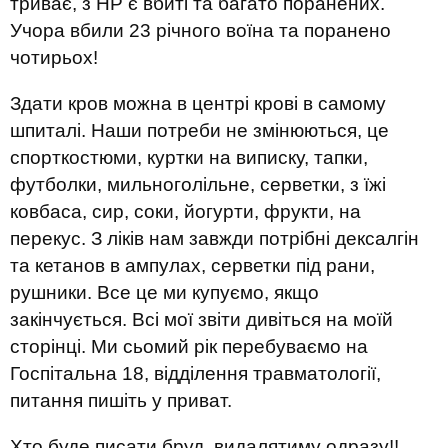
триває, з НР є вбиті та багато поранених.
Учора вбили 23 річного воїна та поранено
чотирьох!
Здати кров можна в центрі крові в самому
шпиталі. Наши потреби не змінюються, це
спорткостюми, куртки на виписку, тапки,
футболки, мильноголільне, серветки, з їжі
ковбаса, сир, соки, йогурти, фрукти, на
перекус. З ліків нам завжди потрібні дексалгін
та кетанов в ампулах, серветки під рани,
рушники. Все це ми купуємо, якщо
закінчується. Всі мої звіти дивіться на моїй
сторінці. Ми сьомий рік перебуваємо на
Госпітальна 18, відділення травматології,
питання пишіть у приват.
Хто буде писати бруд, видалятиму одразу!!