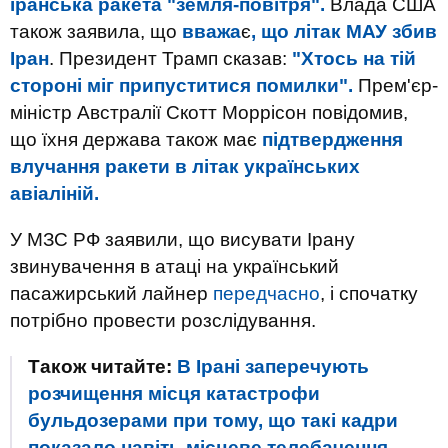
іранська ракета "земля-повітря".
Влада США
також заявила, що
вважа
є
, що літак МАУ збив
Іран
. Президент Трамп сказав:
"Хтось на тій
стороні міг припуститися помилки".
Прем'єр-
міністр Австралії Скотт Моррісон повідомив,
що їхня держава також має
підтвердження
влучання ракети в літак українських
авіаліній.
У МЗС РФ заявили, що висувати Ірану
звинувачення в атаці на український
пасажирський лайнер
передчасно
, і спочатку
потрібно провести розслідування.
Також читайте:
В Ірані заперечують
розчищення місця катастрофи
бульдозерами при тому, що такі кадри
показало навіть місцеве телебачення