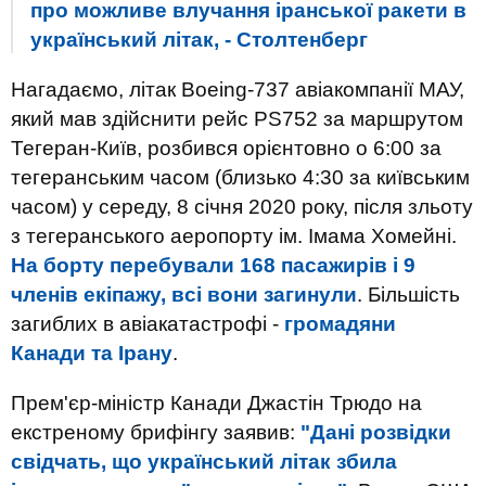
про можливе влучання іранської ракети в
український літак, - Столтенберг
Нагадаємо, літак Boeing-737 авіакомпанії МАУ,
який мав здійснити рейс PS752 за маршрутом
Тегеран-Київ, розбився орієнтовно о 6:00 за
тегеранським часом (близько 4:30 за київським
часом) у середу, 8 січня 2020 року, після зльоту
з тегеранського аеропорту ім. Імама Хомейні.
На борту перебували 168 пасажирів і 9
членів екіпажу, всі вони загинули
. Більшість
загиблих в авіакатастрофі -
громадяни
Канади та Ірану
.
Прем'єр-міністр Канади Джастін Трюдо на
екстреному брифінгу заявив:
"Дані розвідки
свідчать, що український літак збила