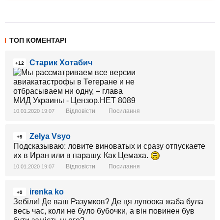
ТОП КОМЕНТАРІ
Старик Хотабич
+12
Відповісти
Посилання
10.01.2020 19:07
Zelya Vsyo
+9
Подсказываю: ловите виноватых и сразу отпускаете
их в Иран или в парашу. Как Цемаха.
Відповісти
Посилання
10.01.2020 19:07
irenka ko
+9
Зебіли! Де ваш Разумков? Де ця лупоока жаба була
весь час, коли не було бубочки, а він повинен був