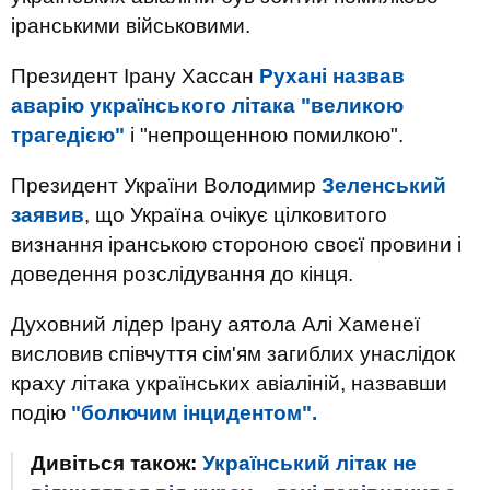
іранськими військовими.
Президент Ірану Хассан
Рухані назвав
аварію українського літака "великою
трагедією"
і "непрощенною помилкою".
Президент України Володимир
Зеленський
заявив
, що Україна очікує цілковитого
визнання іранською стороною своєї провини і
доведення розслідування до кінця.
Духовний лідер Ірану аятола Алі Хаменеї
висловив співчуття сім'ям загиблих унаслідок
краху літака українських авіаліній, назвавши
подію
"болючим інцидентом".
Дивіться також:
Український літак не