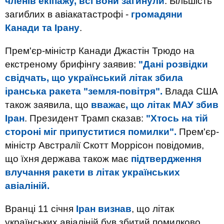
членів екіпажу, всі вони загинули
. Більшість
загиблих в авіакатастрофі -
громадяни
Канади та Ірану
.
Прем'єр-міністр Канади Джастін Трюдо на
екстреному брифінгу заявив:
"Дані розвідки
свідчать, що український літак збила
іранська ракета "земля-повітря".
Влада США
також заявила, що
вважа
є
, що літак МАУ збив
Іран
. Президент Трамп сказав:
"Хтось на тій
стороні міг припуститися помилки".
Прем'єр-
міністр Австралії Скотт Моррісон повідомив,
що їхня держава також має
підтвердження
влучання ракети в літак українських
авіаліній.
Вранці 11 січня
Іран визнав
, що літак
українських авіаліній був збитий помилково