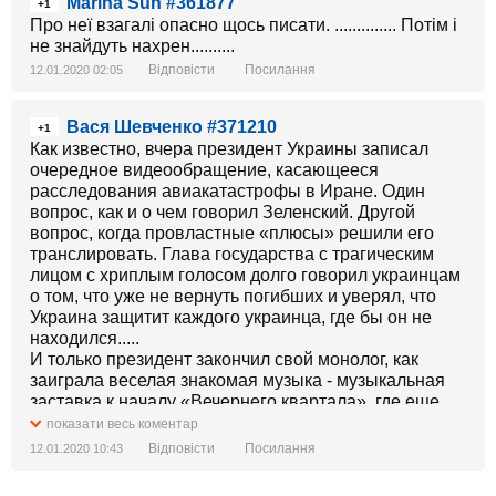
Marina Sun #361877
+1
Про неї взагалі опасно щось писати. .............. Потім і
не знайдуть нахрен..........
Відповісти
Посилання
12.01.2020 02:05
Вася Шевченко #371210
+1
Как известно, вчера президент Украины записал
очередное видеообращение, касающееся
расследования авиакатастрофы в Иране. Один
вопрос, как и о чем говорил Зеленский. Другой
вопрос, когда провластные «плюсы» решили его
транслировать. Глава государства с трагическим
лицом с хриплым голосом долго говорил украинцам
о том, что уже не вернуть погибших и уверял, что
Украина защитит каждого украинца, где бы он не
находился.....
И только президент закончил свой монолог, как
заиграла веселая знакомая музыка - музыкальная
заставка к началу «Вечернего квартала», где еще
актер Зеленский в главной роли идет и улыбается.
показати весь коментар
Это «выступление» преЗЕдента Зеленского,
Відповісти
Посилання
12.01.2020 10:43
который переходит в «95 Квартал» с Зеленским в
главной роли - это даже не дно. Это верх цинизма и