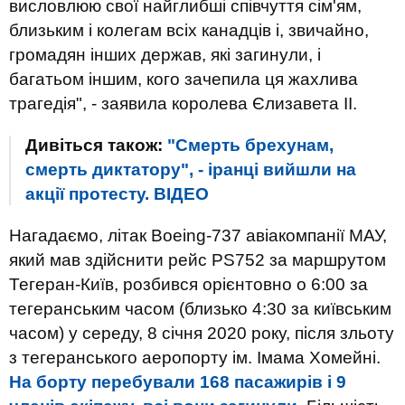
висловлюю свої найглибші співчуття сім'ям,
близьким і колегам всіх канадців і, звичайно,
громадян інших держав, які загинули, і
багатьом іншим, кого зачепила ця жахлива
трагедія", - заявила королева Єлизавета II.
Дивіться також:
"Смерть брехунам,
смерть диктатору", - іранці вийшли на
акції протесту. ВIДЕО
Нагадаємо, літак Boeing-737 авіакомпанії МАУ,
який мав здійснити рейс PS752 за маршрутом
Тегеран-Київ, розбився орієнтовно о 6:00 за
тегеранським часом (близько 4:30 за київським
часом) у середу, 8 січня 2020 року, після зльоту
з тегеранського аеропорту ім. Імама Хомейні.
На борту перебували 168 пасажирів і 9