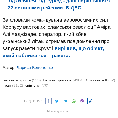
відхилявся від курсу, - дані порівняння з
22 останніми рейсами. ВIДЕО
За словами командувача аерокосмічних сил
Корпусу вартових Ісламської революції Аміра
Алі Хаджізаде, оператор, який збив
український літак, отримав повідомлення про
запуск ракети "Круз" і
вирішив, що об'єкт,
який наближався, - ракета.
Автор:
Лариса Кононенко
авіакатастрофа
(993)
Велика Британія
(4964)
Єлизавета ІІ
(32)
Іран
(3182)
співчуття
(70)
ПОДІЛИТИСЯ:
Мені подобається