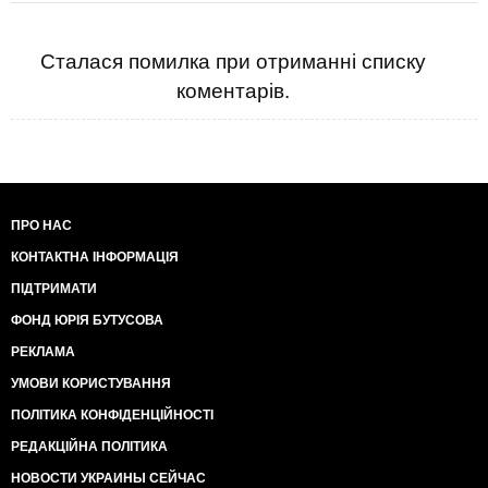
реальное отношение руководства государства к
обществу, к семьям погибших, ко всей стране....
Не думал, что кому-то, в голову придет оставить
Сталася помилка при отриманні списку
юмористический концерт в сетке. Однако это
коментарів.
реальность... Плевать на горе...чужое горе!
ПРО НАС
КОНТАКТНА ІНФОРМАЦІЯ
ПІДТРИМАТИ
ФОНД ЮРІЯ БУТУСОВА
РЕКЛАМА
УМОВИ КОРИСТУВАННЯ
ПОЛІТИКА КОНФІДЕНЦІЙНОСТІ
РЕДАКЦІЙНА ПОЛІТИКА
НОВОСТИ УКРАИНЫ СЕЙЧАС