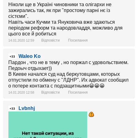
Ніколи ще в Україні чиновники та олігархи не
зажирались так, як при "простому парні нє із
сістєми".
Навіть часи Кучми та Януковича вже здаються
періодом реформ та народовладдя, можливо для
цього все й робиться
Відповісти
Посилання
14.01.2020 12:59
Waleo Ko
+33
Пардон , что не в тему , но поржал с удовольствием.
Педоыч отдыхает))
В Киеве начался суд над беркутовцами, которых
отпустили по обмену с "ЛДНР". Их адвокат сообщил
о потере контакта с подзащитными😀😀😀
Відповісти
Посилання
14.01.2020 12:58
Lvbnhj
+33