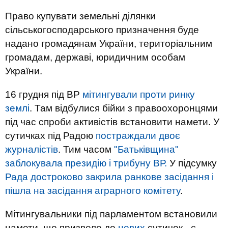
Право купувати земельні ділянки
сільськогосподарського призначення буде
надано громадянам України, територіальним
громадам, державі, юридичним особам
України.
16 грудня під ВР
мітингували проти ринку
землі
. Там відбулися бійки з правоохоронцями
під час спроби активістів встановити намети. У
сутичках під Радою
постраждали двоє
журналістів
. Тим часом
"Батьківщина"
заблокувала президію і трибуну ВР.
У підсумку
Рада достроково закрила ранкове засідання і
пішла на засідання аграрного комітету
.
Мітингувальники під парламентом встановили
намети, що призвело до
нових
сутичок - є