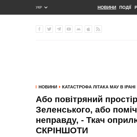
НОВИНИ
ПОДІЇ
УКР
ENG
РУС
НОВИНИ
КАТАСТРОФА ЛІТАКА МАУ В ІРАНІ
Або повітряний прості
Зеленського, або помі
неправду, - Ткач оприл
СКРІНШОТИ