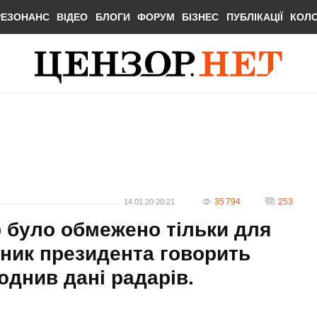
РЕЗОНАНС
ВІДЕО
БЛОГИ
ФОРУМ
БІЗНЕС
ПУБЛІКАЦІЇ
КОЛ
35 794
253
14.01.20 20:21
р було обмежено тільки для
чник президента говорить
юднив дані радарів.