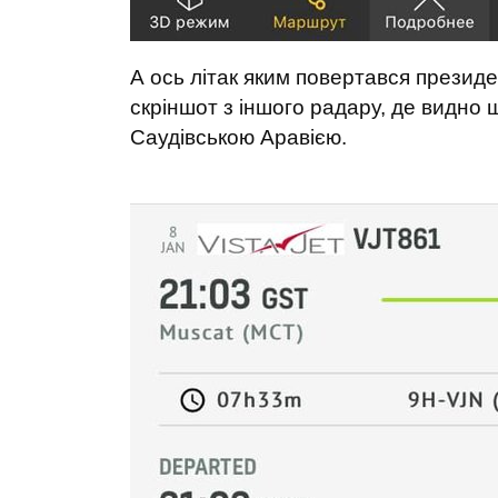
А ось літак яким повертався президе
скріншот з іншого радару, де видно
Саудівською Аравією.