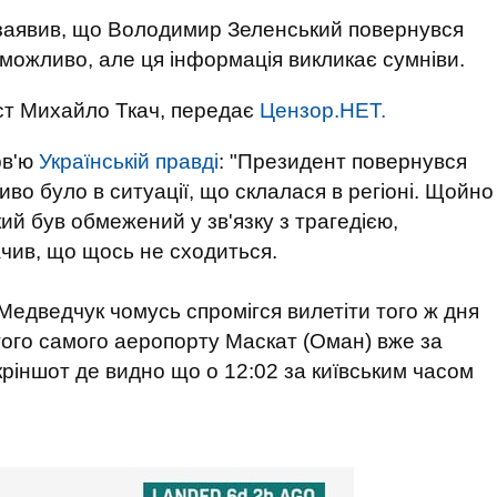
заявив, що Володимир Зеленський повернувся
 можливо, але ця інформація викликає сумніви.
т Михайло Ткач, передає
Цензор.НЕТ.
рв'ю
Українській правді
: "Президент повернувся
иво було в ситуації, що склалася в регіоні. Щойно
кий був обмежений у зв'язку з трагедією,
ачив, що щось не сходиться.
 Медведчук чомусь спромігся вилетіти того ж дня
 того самого аеропорту Маскат (Оман) вже за
 скріншот де видно що о 12:02 за київським часом