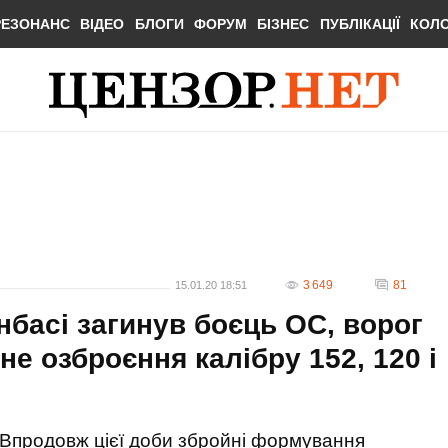
РЕЗОНАНС
ВІДЕО
БЛОГИ
ФОРУМ
БІЗНЕС
ПУБЛІКАЦІЇ
КОЛ
3 649
81
15.01.20 18:51
нбасі загинув боєць ОС, ворог
е озброєння калібру 152, 120 і
Впродовж цієї доби збройні формування