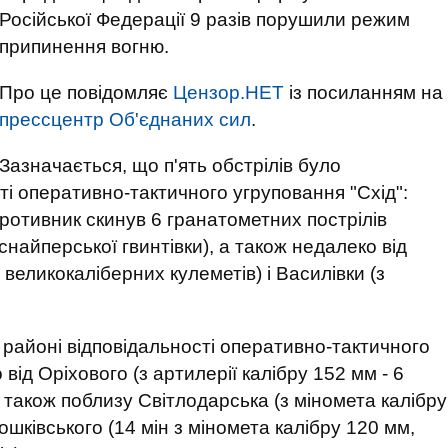
Російської Федерації 9 разів порушили режим
припинення вогню.
Про це повідомляє
Цензор.НЕТ
із посиланням на
прессцентр Об'єднаних сил
.
Зазначається, що п'ять обстрілів було
ті оперативно-тактичного угруповання "Схід":
противник скинув 6 гранатометних пострілів
 снайперської гвинтівки), а також недалеко від
і великокаліберних кулеметів) і Василівки (з
 районі відповідальності оперативно-тактичного
о від Оріхового (з артилерії калібру 152 мм - 6
а також поблизу Світлодарська (з міномета калібру
ошківського (14 мін з міномета калібру 120 мм,