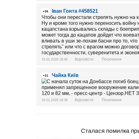
Іван Гонта #458521
+36
Чтобы они перестали стрелять нужно на к
Ну и кроме того нужно переносить войну 
кацапстана взрывались склады с боеприп
может тогда до кацапов дойдет что воеват
вливать в уши зе-лохам басни про то, чт
стрелять" или что с врагом можно договор
государственности, суверенитета и эконо
Відповісти
Посилання
15.01.2020 18:46
Чайка Київ
+31
Відповісти
Посилання
15.01.2020 18:38
Сталася помилка при