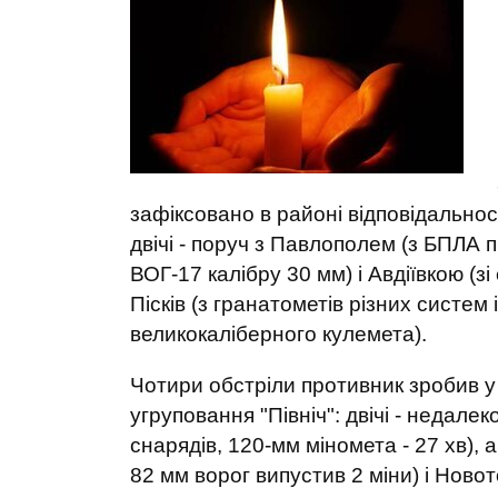
зафіксовано в районі відповідальнос
двічі - поруч з Павлополем (з БПЛА 
ВОГ-17 калібру 30 мм) і Авдіївкою (зі
Пісків (з гранатометів різних систем 
великокаліберного кулемета).
Чотири обстріли противник зробив у
угруповання "Північ": двічі - недалек
снарядів, 120-мм міномета - 27 хв), 
82 мм ворог випустив 2 міни) і Новот