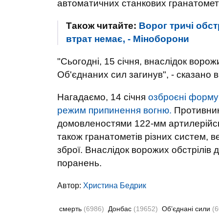
автоматичних станкових гранатометі
Також читайте:
Ворог тричі обст
втрат немає, - Міноборони
"Сьогодні, 15 січня, внаслідок воро
Об'єднаних сил загинув", - сказано в
Нагадаємо, 14 січня
озброєні формув
режим припинення вогню.
Противник 
домовленостями 122-мм артилерійськ
також гранатометів різних систем, ве
зброї. Внаслідок ворожих обстрілів
поранень.
Автор:
Христина Бедрик
смерть
(6986)
Донбас
(19652)
Об’єднані сили
(6