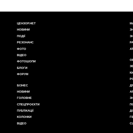
ЦЕНЗОР.НЕТ
М
НОВИНИ
З
ПОДІЇ
З
РЕЗОНАНС
Р
ФОТО
А
ВІДЕО
О
ФОТОШОПИ
З
БЛОГИ
К
ФОРУМ
Р
БІЗНЕС
Д
НОВИНИ
А
ГОЛОВНЕ
З
СПЕЦПРОЄКТИ
П
ПУБЛІКАЦІЇ
Д
КОЛОНКИ
Г
ВІДЕО
С