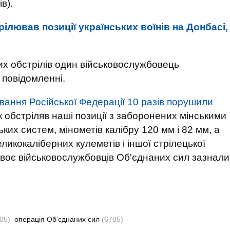
в).
рілював позиції українських воїнів на Донбасі,
жих обстрілів один військовослужбовець
 повідомленні.
ання Російської Федерації 10 разів порушили
обстріляв наші позиції з заборонених мінськими
их систем, мінометів калібру 120 мм і 82 мм, а
ликокаліберних кулеметів і іншої стрілецької
 двоє військовослужбовців Об'єднаних сил зазнали
05)
операція Об’єднаних сил
(6705)