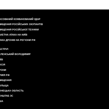
АСОВАНИЙ КОМБІНОВАНИЙ УДАР
НИЩЕННЯ РОСІЙСЬКИХ ОКУПАНТІВ
НИЩЕННЯ РОСІЙСЬКОЇ ТЕХНІКИ
АКЕТНА АТАКА НА КИЇВ
ТАКА ДРОНІВ НА РЕГІОНИ РФ
БСТРІЛ
ЕЛЕНСЬКИЙ ВОЛОДИМИР
ИЇВ
ОСІЯ
РОНИ
РМІЯ РФ
НИЩЕННЯ
ОЛЬЩА
ОНЕЦЬКА ОБЛАСТЬ
ЕНШТАБ ЗС
ША