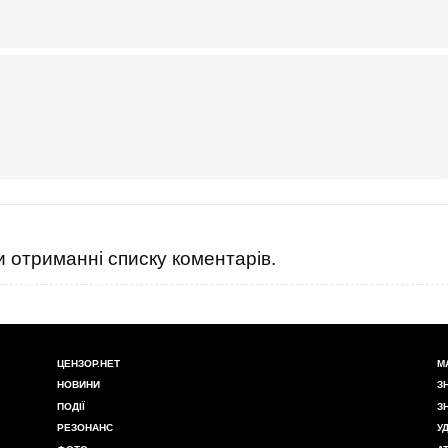
 отриманні списку коментарів.
ЦЕНЗОР.НЕТ
М
НОВИНИ
З
ПОДІЇ
З
РЕЗОНАНС
У