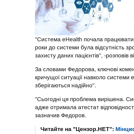
"Система eHealth почала працювати 2
роки до системи була відсутність зр
захисту даних пацієнтів", -розповів ві
За словами Федорова, ключові комен
кричущої ситуації навколо системи eH
зберігаються надійно".
"Сьогодні ця проблема вирішена. Си
адже отримала атестат відповідності
зазначив Федоров.
Читайте на "Цензор.НЕТ":
Мінциф