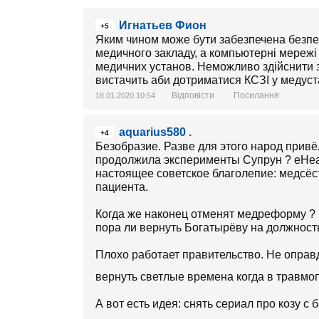
Игнатьев Фион
+5
Яким чином може бути забезпечена безпек
медичного закладу, а компьютерні мережі 
медичних установ. Неможливо здійснити з
вистачить аби дотриматися КСЗІ у медуст
Відповісти
Посилання
18.01.2020 10:54
aquarius580 .
+4
Безобразие. Разве для этого народ привё
продолжила эксперименты Супрун ? eHealt
настоящее советское благолепие: медсёс
пациента.
Когда же наконец отменят медреформу ? 
пора ли вернуть Богатырёву на должност
Плохо работает правительство. Не опра
вернуть светлые времена когда в травмоп
А вот есть идея: снять сериал про козу 
выборах. Интересно, Беня вложится в так