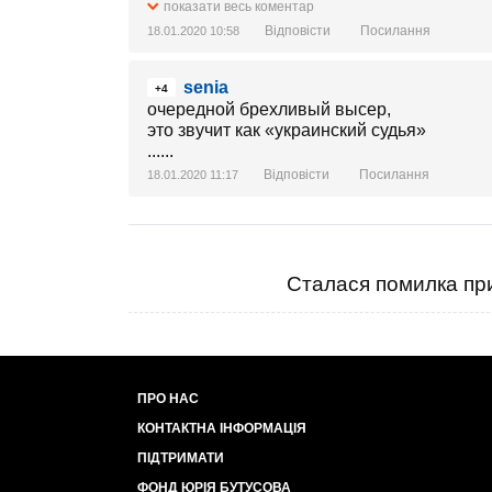
показати весь коментар
Відповісти
Посилання
18.01.2020 10:58
senia
+4
очередной брехливый высер,
это звучит как «украинский судья»
......
Відповісти
Посилання
18.01.2020 11:17
Сталася помилка при
ПРО НАС
КОНТАКТНА ІНФОРМАЦІЯ
ПІДТРИМАТИ
ФОНД ЮРІЯ БУТУСОВА