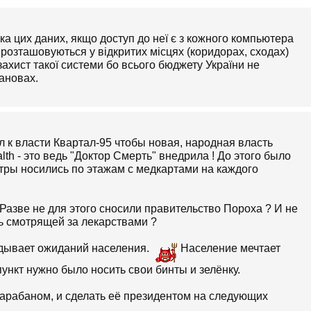
а цих даних, якщо доступ до неї є з кожного компьютера
розташовуються у відкритих місцях (коридорах, сходах)
ахист такої системи бо всього бюджету України не
ановах.
л к власти Квартал-95 чтобы новая, народная власть
h - это ведь "Доктор Смерть" внедрила ! До этого было
тры носились по этажам с медкартами на каждого
Разве не для этого сносили правительство Пороха ? И не
ь смотрящей за лекарствами ?
вдывает ожиданий населения.
Население мечтает
ункт нужно было носить свои бинты и зелёнку.
с барабаном, и сделать её президентом на следующих
ой проект ?