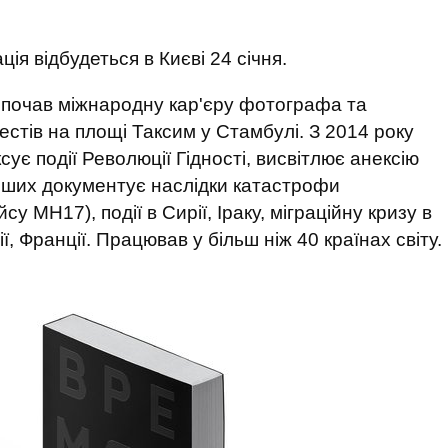
ція відбудеться в Києві 24 січня.
й почав міжнародну кар'єру фотографа та
стів на площі Таксим у Стамбулі. З 2014 року
сує події Революції Гідності, висвітлює анексію
ерших документує наслідки катастрофи
у MH17), події в Сирії, Іраку, міграційну кризу в
ї, Франції. Працював у більш ніж 40 країнах світу.