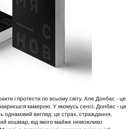
ракти і протести по всьому світу. Але Донбас - це
 закриєшся камерою. У якомусь сенсі, Донбас - це
ть однаковий вигляд: це страх, страждання,
вний кошмар, від якого майже неможливо