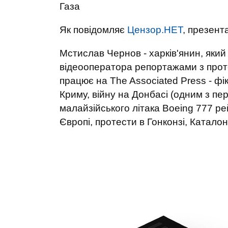
Газа
Як повідомляє
Цензор.НЕТ
, презента
Мстислав Чернов - харків'янин, яки
відеооператора репортажами з проте
працює на The Associated Press - фік
Криму, війну на Донбасі (одним з п
малайзійського літака Boeing 777 рейс
Європі, протести в Гонконзі, Каталоні