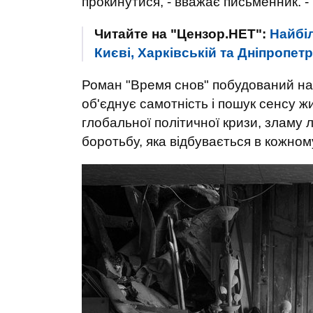
прокинутися, - вважає письменник. - 
Читайте на "Цензор.НЕТ":
Найбі
Києві, Харківській та Дніпропет
Роман "Время снов" побудований на ч
об'єднує самотність і пошук сенсу жи
глобальної політичної кризи, зламу 
боротьбу, яка відбувається в кожному