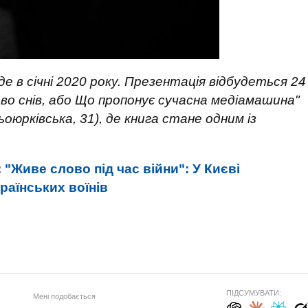
де в січні 2020 року. Презентація відбудеться 24
во снів, або Що пропонує сучасна медіамашина"
ьоюрківська, 31), де книга стане одним із
:
"Живе слово під час війни": У Києві
раїнських воїнів
ПІДСУМУВАТИ:
Мені подобається