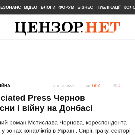
РЕЗОНАНС
ВІДЕО
БЛОГИ
ФОРУМ
БІЗНЕС
ПУБЛІКАЦІЇ
КОЛ
ІЙНА
1 610
4
20.01.20 15:25
ciated Press Чернов
сни і війну на Донбасі
чний роман Мстислава Чернова, кореспондента
 зонах конфліктів в Україні, Сирії, Іраку, секторі