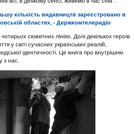
Ми всі, в деякому сенсі, живемо в час снів".
льшу кількість видавництв зареєстровано в
ровській областях, - Держкомтелерадіо
отирьох сюжетних лініях. Долі декількох героїв
ття у світі сучасних українських реалій,
людської ідентичності. Це книга про внутрішню
 з нас.