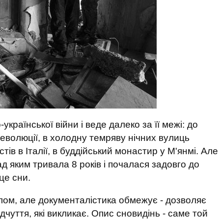
української війни і веде далеко за її межі: до
еволюції, в холодну темряву нічних вулиць
тів в Італії, в буддійський монастир у М'янмі. Але
д яким тривала 8 років і почалася задовго до
 це сни.
лом, але документалістика обмежує - дозволяє
дчуття, які викликає. Опис сновидінь - саме той