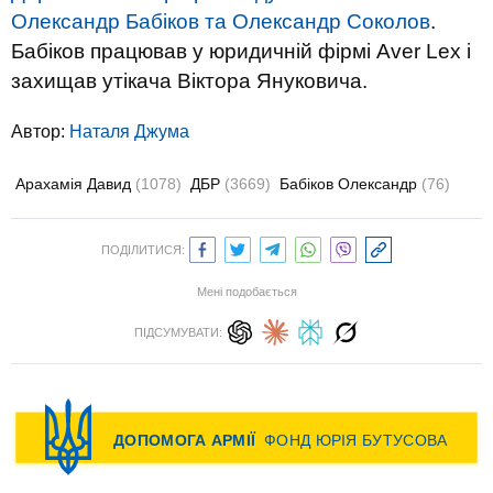
Олександр Бабіков та Олександр Соколов
.
Бабіков працював у юридичній фірмі Aver Lex і
захищав утікача Віктора Януковича.
Автор:
Наталя Джума
Арахамія Давид
(1078)
ДБР
(3669)
Бабіков Олександр
(76)
ПОДІЛИТИСЯ:
Мені подобається
ПІДСУМУВАТИ: