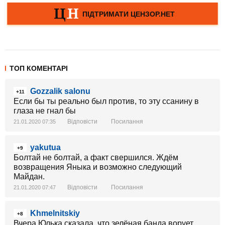
ТОП КОМЕНТАРІ
Gozzalik salonu
+11
Если бы ты реально был против, то эту ссанину в
глаза не гнал бы
Відповісти
Посилання
21.01.2020 07:35
yakutua
+9
Болтай не болтай, а факт свершился. Ждём
возвращения Яныка и возможно следующий
Майдан.
Відповісти
Посилання
21.01.2020 07:47
Khmelnitskiy
+8
Вчера Юлька сказала, что зелёная банда ворует