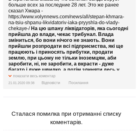
больше всех за последние 28 лет. Это же ранее
сказал Хмара -
https://www.volynnews.com/news/all/stepan-khmara-
na-tsiu-shpanu-likvidatoriv-iaka-pryyshla-do-vlady-
chekaye-/
На цю шпану ліквідаторів, яка сьогодні
прийшла до влади, чекає трибунал. Влада
зміниться, бо вони нічого не знають. Вони
прийшли розпродати всі підприємства, які ще
працюють і приносять прибутки, продати
землю, при цьому не тільки іноземцям, аби
заробити, ні, не заробити, а вкрасти - дуже
багато і дуже швидко, а потім злиняти десь у
теплі краї», - виголосив Степан Хмара.
показати весь коментар
Він наголосив, що чинні владці нічого не знають
Відповісти
Посилання
21.01.2020 09:38
про такі поняття, як патріотизм, сумління,
совість, віра.
«Їх нічого не зв'язує з Україною. Це
перекотиполе, яке не має коріння. Для них
(важливі) тільки гроші, тому вони брешуть,
Сталася помилка при отриманні списку
брешуть і ще раз брешуть, хитрують», -
коментарів.
наголосив Степан Хмара.
https://www.youtube.com/watch?v=_yuG_QkWuck