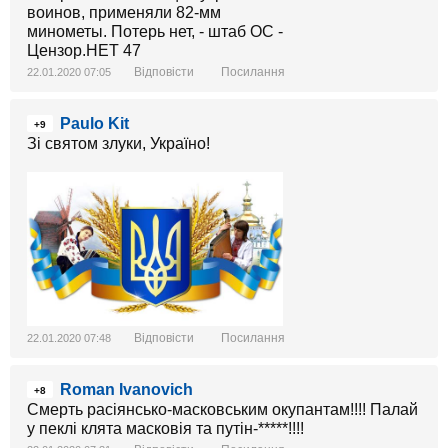
Відповісти
Посилання
22.01.2020 07:05
Paulo Kit
+9
Зі святом злуки, Україно!
Відповісти
Посилання
22.01.2020 07:48
Roman Ivanovich
+8
Смерть расіянсько-масковським окупантам!!!! Палай
у пеклі клята масковія та путін-*****!!!!