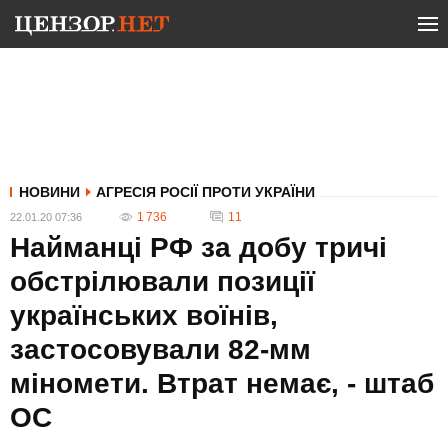
НОВИНИ
АГРЕСІЯ РОСІЇ ПРОТИ УКРАЇНИ
1 736
11
22.01.20 07:36
Найманці РФ за добу тричі
обстрілювали позиції
українських воїнів,
застосовували 82-мм
міномети. Втрат немає, - штаб
ОС