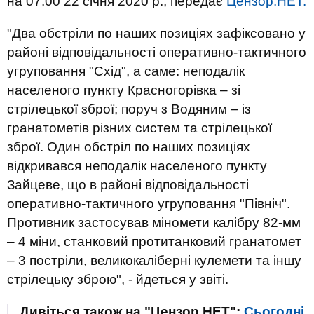
на 07:00 22 січня 2020 р., передає
Цензор.НЕТ.
"Два обстріли по наших позиціях зафіксовано у
районі відповідальності оперативно-тактичного
угруповання "Схід", а саме: неподалік
населеного пункту Красногорівка – зі
стрілецької зброї; поруч з Водяним – із
гранатометів різних систем та стрілецької
зброї. Один обстріл по наших позиціях
відкривався неподалік населеного пункту
Зайцеве, що в районі відповідальності
оперативно-тактичного угруповання "Північ".
Противник застосував міномети калібру 82-мм
– 4 міни, станковий протитанковий гранатомет
– 3 постріли, великокаліберні кулемети та іншу
стрілецьку зброю", - йдеться у звіті.
Дивіться також на "Цензор.НЕТ":
Сьогодні