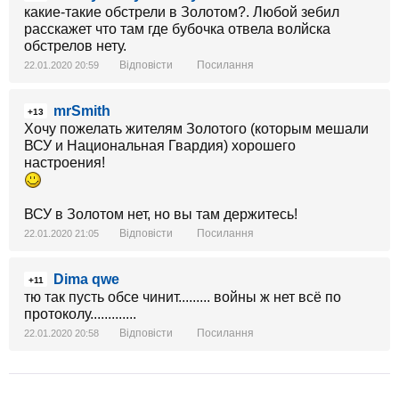
какие-такие обстрели в Золотом?. Любой зебил
расскажет что там где бубочка отвела волйска
обстрелов нету.
Відповісти
Посилання
22.01.2020 20:59
mrSmith
+13
Хочу пожелать жителям Золотого (которым мешали
ВСУ и Национальная Гвардия) хорошего
настроения!
ВСУ в Золотом нет, но вы там держитесь!
Відповісти
Посилання
22.01.2020 21:05
Dima qwe
+11
тю так пусть обсе чинит......... войны ж нет всё по
протоколу.............
Відповісти
Посилання
22.01.2020 20:58