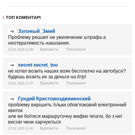
ТОП КОМЕНТАРІ
Зэлэный_Змий
+5
Проблему решает не увеличение штрафа а
неотвратимость наказания.
Відповісти
Посилання
23.01.2020 11:38
secret secret_too
+4
не хотел возить наших вояк бесплатно на автобусе?
будешь возить их за деньги на бтр!
Відповісти
Посилання
23.01.2020 11:37
Гундяй Крестовоздвиженский
+4
проблему вирішить тільки обов'язковий електронний
квиток
але ви боїтеся маршруточну мафію чіпати, бо з неї
високі чини харчуються
Відповісти
Посилання
23.01.2020 11:46