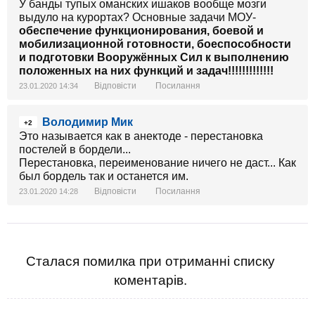
У банды тупых оманских ишаков вообще мозги
выдуло на курортах? Основные задачи МОУ-
обеспечение функционирования, боевой и
мобилизационной готовности, боеспособности
и подготовки Вооружённых Сил к выполнению
положенных на них функций и задач!!!!!!!!!!!!!
Відповісти
Посилання
23.01.2020 14:34
Володимир Мик
+2
Это называется как в анектоде - перестановка
постелей в бордели...
Перестановка, переименование ничего не даст... Как
был бордель так и останется им.
Відповісти
Посилання
23.01.2020 14:28
Сталася помилка при отриманні списку
коментарів.