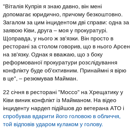
"Віталія Купрія я знаю давно, він мені
допомагає юридично, причому безкоштовно.
Загалом за цим інцидентом дві справи: одна за
заявою Ківи, друга – моя у прокуратурі.
Щоправда, у нього ж зв'язки. Він просто в
ресторані за столом говорив, що в нього Арсен
на зв'язку. Однак я вважаю, що з боку
реформованої прокуратури розслідування
конфлікту буде об'єктивним. Принаймні я вірю
в це", – резюмував Майман.
22 січня в ресторані "Моссо" на Хрещатику у
Ківи виник конфлікт із Майманом. На відео
інциденту нардеп підійшов до ветерана АТО і
спробував вдарити його головою в обличчя,
той відповів ударом кулаком у голову.