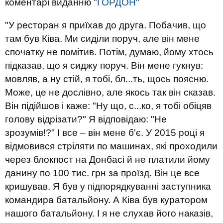
коментарі виданню
"ГОРДОН"
"У ресторан я приїхав до друга. Побачив, що
там був Ківа. Ми сиділи поруч, але він мене
спочатку не помітив. Потім, думаю, йому хтось
підказав, що я сиджу поруч. Він мене гукнув:
мовляв, а ну стій, я тобі, бл...ть, щось поясню.
Може, це не дослівно, але якось так він сказав.
Він підійшов і каже: "Ну що, с...ко, я тобі обіцяв
голову відрізати?" Я відповідаю: "Не
зрозумів!?" І все – він мене б'є. У 2015 році я
відмовився стріляти по машинах, які проходили
через блокпост на Донбасі й не платили йому
данину по 100 тис. грн за проїзд. Він це все
кришував. Я був у підпорядкуванні заступника
командира батальйону. А Ківа був куратором
нашого батальйону. І я не слухав його наказів,