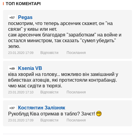
ТОП КОМЕНТАРІ
Pegas
+57
посмотрим, что теперь арсенчик скажет, он "на
связи" у кивы или нет.
сам аресенчик благодаря "заработкам" на войне и
остался министром, так сказать "сумел убедить"
зелю.
Відповісти
Посилання
23.01.2020 17:09
Ksenia VB
+49
ківа хворий на голову... можливо він замішаний у
вбивствах атовців, які протистояли контрабанді.
чмо має сидіти в тюрязі.
Відповісти
Посилання
23.01.2020 17:10
Костянтин Залізняк
+37
Рукоблуд Ківа отримав в табло? Зачєт!
Відповісти
Посилання
23.01.2020 17:09