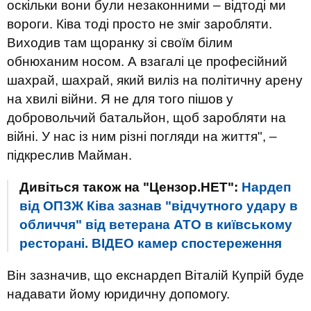
оскільки вони були незаконними – відтоді ми
вороги. Ківа тоді просто не зміг заробляти.
Виходив там щоранку зі своїм білим
обнюханим носом. А взагалі це професійний
шахрай, шахрай, який виліз на політичну арену
на хвилі війни. Я не для того пішов у
добровольчий батальйон, щоб заробляти на
війні. У нас із ним різні погляди на життя", –
підкреслив Майман.
Дивіться також на "Цензор.НЕТ":
Нардеп
від ОПЗЖ Ківа зазнав "відчутного удару в
обличчя" від ветерана АТО в київському
ресторані. ВIДЕО камер спостереження
Він зазначив, що екснардеп Віталій Купрій буде
надавати йому юридичну допомогу.