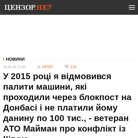
НОВИНИ
28 587
132
23.01.20 17:29
У 2015 році я відмовився
палити машини, які
проходили через блокпост на
Донбасі і не платили йому
данину по 100 тис., - ветеран
АТО Майман про конфлікт із