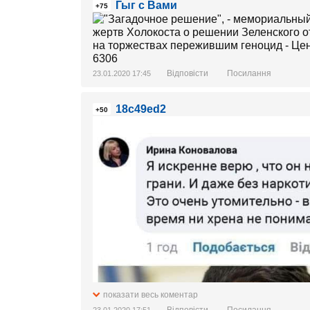
Гыг с Вами
+75
Відповісти
Посилання
23.01.2020 17:45
18c49ed2
+50
показати весь коментар