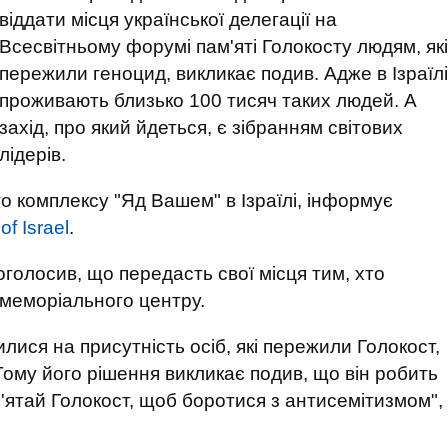
віддати місця української делегації на
Всесвітньому форумі пам'яті Голокосту людям, які
пережили геноцид, викликає подив. Адже в Ізраїлі
проживають близько 100 тисяч таких людей. А
захід, про який йдеться, є зібранням світових
лідерів.
о комплексу "Яд Вашем" в Ізраїлі, інформує
of Israel
.
оголосив, що передасть свої місця тим, хто
і меморіального центру.
ися на присутність осіб, які пережили Голокост,
 Тому його рішення викликає подив, що він робить
м'ятай Голокост, щоб боротися з антисемітизмом",