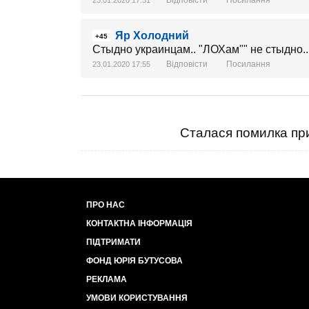
Відповісти
Посилання
23.01.2020 17:51
Яр Холодний
+45
Стыдно украинцам.. "ЛОХам"" не стыдно..
Відповісти
Посилання
23.01.2020 17:55
Сталася помилка при
ПРО НАС
КОНТАКТНА ІНФОРМАЦІЯ
ПІДТРИМАТИ
ФОНД ЮРІЯ БУТУСОВА
РЕКЛАМА
УМОВИ КОРИСТУВАННЯ