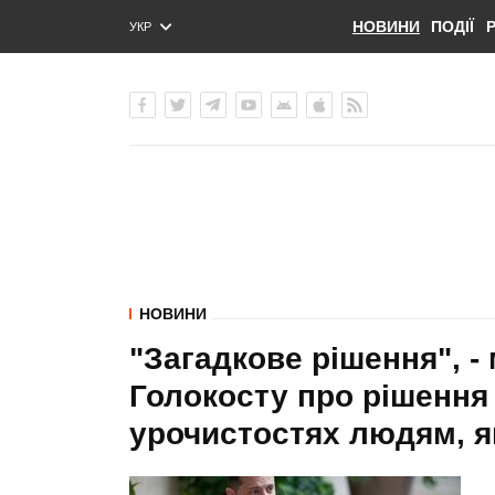
НОВИНИ
ПОДІЇ
УКР
ENG
РУС
НОВИНИ
"Загадкове рішення", 
Голокосту про рішення
урочистостях людям, я