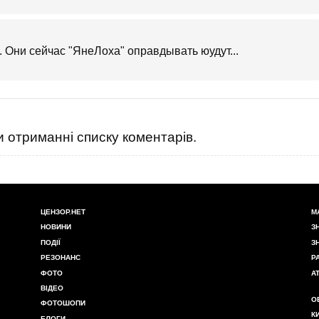
. Они сейчас "ЯнеЛоха" оправдывать юудут...
 отриманні списку коментарів.
ЦЕНЗОР.НЕТ
М
НОВИНИ
З
ПОДІЇ
З
РЕЗОНАНС
Р
ФОТО
А
ВІДЕО
О
ФОТОШОПИ
К
БЛОГИ