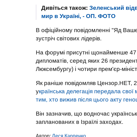
Дивіться також:
Зеленський відв
мир в Україні, - ОП. ФОТО
В офіційному повідомленні "Яд Вашем
зустріч світових лідерів.
На форумі присутні щонайменше 47 
дипломатів, серед яких 26 президентів
Люксембургу) і чотири прем'єр-мініс
Як раніше повідомляв Цензор.НЕТ, 
у
країнська делегація передала свої 
тим, хто вижив після цього акту гено
Він зазначив, що водночас українська
запланованих в Ізраїлі заходах.
Автор:
Леся Карпенко