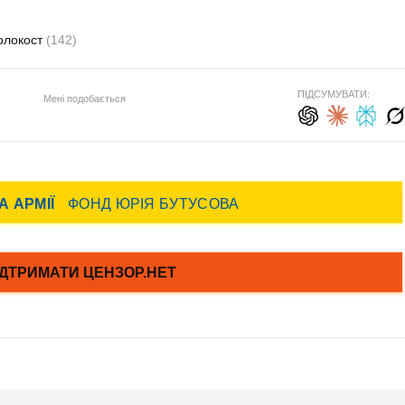
олокост
(142)
ПІДСУМУВАТИ:
Мені подобається