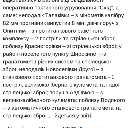
оперативно-тактичного угруповання "Схід", а
саме: неподалік Талаківки – з мінометів калібру
82 мм противник випустив 8 мін; двічі поруч з
Опитним – з протитанкового ракетного
комплексу – 2 постріли та стрілецької зброї;
поблизу Красногорівки – зі стрілецької зброї; у
районі населеного пункту Широкине – із
гранатометів різних систем та стрілецької
зброї; неподалік Новоселівки Другої – зі
станкового протитанкового гранатомета - 1
постріл, великокаліберного кулемета та іншої
стрілецької зброї; поруч з Авдіївкою – з
великокаліберного кулемета; поблизу Водяного
– з автоматичного станкового гранатомета та
стрілецької зброї", - йдеться у звіті.