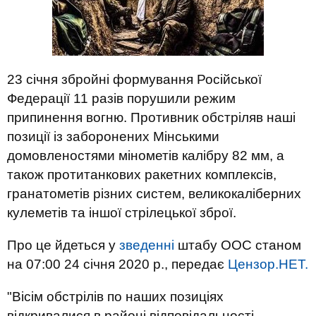
23 січня збройні формування Російської
Федерації 11 разів порушили режим
припинення вогню. Противник обстріляв наші
позиції із заборонених Мінськими
домовленостями мінометів калібру 82 мм, а
також протитанкових ракетних комплексів,
гранатометів різних систем, великокаліберних
кулеметів та іншої стрілецької зброї.
Про це йдеться у
зведенні
штабу ООС станом
на 07:00 24 січня 2020 р., передає
Цензор.НЕТ.
"Вісім обстрілів по наших позиціях
відкривалися в районі відповідальності