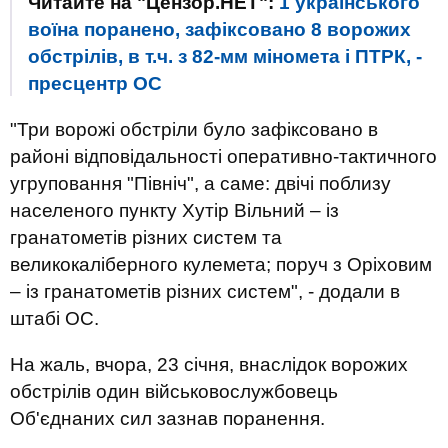
Читайте на "Цензор.НЕТ":
1 українського
воїна поранено, зафіксовано 8 ворожих
обстрілів, в т.ч. з 82-мм міномета і ПТРК, -
пресцентр ОС
"Три ворожі обстріли було зафіксовано в
районі відповідальності оперативно-тактичного
угруповання "Північ", а саме: двічі поблизу
населеного пункту Хутір Вільний – із
гранатометів різних систем та
великокаліберного кулемета; поруч з Оріховим
– із гранатометів різних систем", - додали в
штабі ОС.
На жаль, вчора, 23 січня, внаслідок ворожих
обстрілів один військовослужбовець
Об'єднаних сил зазнав поранення.