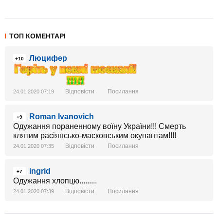
ТОП КОМЕНТАРІ
Люцифер
+10
Відповісти
Посилання
24.01.2020 07:19
Roman Ivanovich
+9
Одужання пораненному воїну України!!! Смерть
клятим расіянсько-масковським окупантам!!!!
Відповісти
Посилання
24.01.2020 07:35
ingrid
+7
Одужання хлопцю.........
Відповісти
Посилання
24.01.2020 07:39