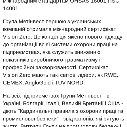
міжнародним стандартам OHSAS 18001 і ISO
14001.
Група Метінвест першою з українських
компаній отримала міжнародний сертифікат
Vision Zero. Це концепція якісно нового підходу
до організації всієї системи охорони праці на
підприємствах, яка служить зниженню
показників виробничого травматизму і
професійної захворюваності. Сертифікат
Vision Zero мають такі світові лідери, як RWE,
CEMEX, AngloGold і TUV NORD.
На всіх підприємствах Групи Метінвест - в
Україні, Болгарії, Італії, Великій Британії і США -
діють "Кардинальні правила з охорони праці та
промислової безпеки" - звід канонів, які рятують
життя. Витрати Групи на промислову безпеку і