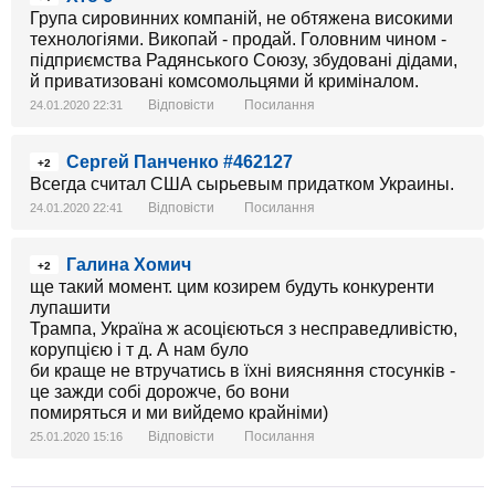
Група сировинних компаній, не обтяжена високими
технологіями. Викопай - продай. Головним чином -
підприємства Радянського Союзу, збудовані дідами,
й приватизовані комсомольцями й криміналом.
Відповісти
Посилання
24.01.2020 22:31
Сергей Панченко #462127
+2
Всегда считал США сырьевым придатком Украины.
Відповісти
Посилання
24.01.2020 22:41
Галина Хомич
+2
ще такий момент. цим козирем будуть конкуренти
лупашити
Трампа, Україна ж асоцієються з несправедливістю,
корупцією і т д. А нам було
би краще не втручатись в їхні виясняння стосунків -
це зажди собі дорожче, бо вони
помиряться и ми вийдемо крайніми)
Відповісти
Посилання
25.01.2020 15:16