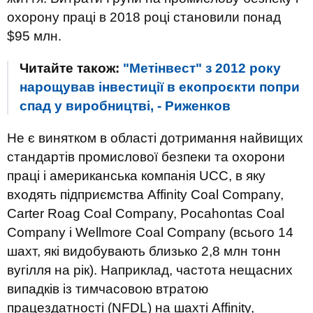
охорону праці в 2018 році становили понад
$95 млн.
Читайте також:
"Метінвест" з 2012 року
нарощував інвестиції в екопроєкти попри
спад у виробництві, - Риженков
Не є винятком в області дотримання найвищих
стандартів промислової безпеки та охорони
праці і американська компанія UCC, в яку
входять підприємства Affinity Coal Company,
Carter Roag Coal Company, Pocahontas Coal
Company і Wellmore Coal Company (всього 14
шахт, які видобувають близько 2,8 млн тонн
вугілля на рік). Наприклад, частота нещасних
випадків із тимчасовою втратою
працездатності (NFDL) на шахті Affinity,