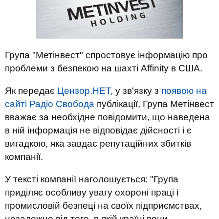
Група "Метінвест" спростовує інформацію про
проблеми з безпекою на шахті Affinity в США.
Як передає
Цензор.НЕТ,
у зв'язку з
появою на
сайті Радіо Свобода
публікації, Група Метінвест
вважає за необхідне повідомити, що наведена
в ній інформація не відповідає дійсності і є
вигадкою, яка завдає репутаційних збитків
компанії.
У тексті компанії наголошується: "Група
приділяє особливу увагу охороні праці і
промисловій безпеці на своїх підприємствах,
незалежно від того, в якій країні вони