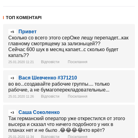
ТОП КОМЕНТАРІ
Привет
+5
Сколько со всего этого серОже лещу перепадет...как
главному смотрящему за зализныцей??
Сейчас 600 шук в месяц капает...с сколько будет
капать??
Відповісти
Посилання
25.01.2020 11:21
Вася Шевченко #371210
+3
во во...создавайте рабочие группы.... только
рабочие, а не бумагоперекладовательные...
Відповісти
Посилання
25.01.2020 11:26
Саша Соколенко
+3
Так германский оператор уже открестился от этого
высера и сказал что ничего подобного у них в
планах нет и не было .😂😂😂😂кто врёт?
Відповісти
Посилання
25.01.2020 11:34