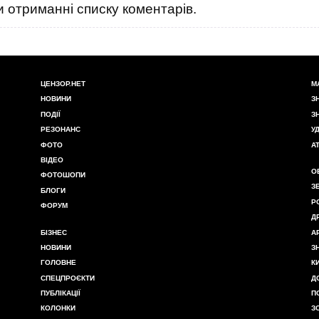
 отриманні списку коментарів.
ЦЕНЗОР.НЕТ
М
НОВИНИ
З
ПОДІЇ
З
РЕЗОНАНС
У
ФОТО
А
ВІДЕО
О
ФОТОШОПИ
З
БЛОГИ
Р
ФОРУМ
Д
БІЗНЕС
А
НОВИНИ
З
ГОЛОВНЕ
К
СПЕЦПРОЄКТИ
Д
ПУБЛІКАЦІЇ
П
КОЛОНКИ
З