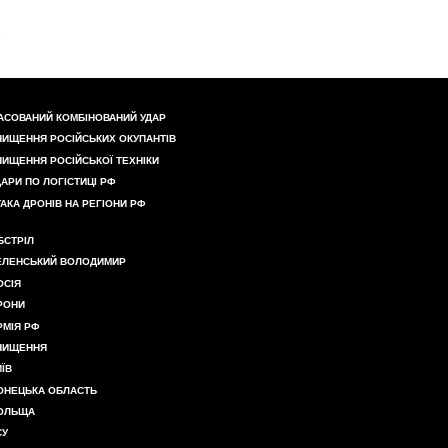
АСОВАНИЙ КОМБІНОВАНИЙ УДАР
НИЩЕННЯ РОСІЙСЬКИХ ОКУПАНТІВ
НИЩЕННЯ РОСІЙСЬКОЇ ТЕХНІКИ
ДАРИ ПО ЛОГІСТИЦІ РФ
ТАКА ДРОНІВ НА РЕГІОНИ РФ
БСТРІЛ
ЕЛЕНСЬКИЙ ВОЛОДИМИР
ОСІЯ
РОНИ
РМІЯ РФ
НИЩЕННЯ
ИЇВ
ОНЕЦЬКА ОБЛАСТЬ
ОЛЬЩА
СУ