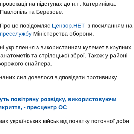
провокації на підступах до н.п. Катеринівка,
Павлопіль та Березове.
Про це повідомляє
Цензор.НЕТ
із посиланням на
пресслужбу
Міністерства оборони.
і укріплення з використанням кулеметів крупних
анатометів та стрілецької зброї. Також у районі
ворожого снайпера.
наних сил довелося відповідати противнику
уть повітряну розвідку, використовуючи
криття, - пресцентр ОС
ах українських військ від початку поточної доби