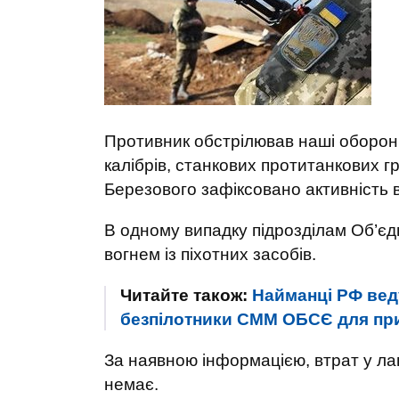
Противник обстрілював наші оборонн
калібрів, станкових протитанкових гр
Березового зафіксовано активність 
В одному випадку підрозділам Об’єд
вогнем із піхотних засобів.
Читайте також:
Найманці РФ вед
безпілотники СММ ОБСЄ для при
За наявною інформацією, втрат у лав
немає.