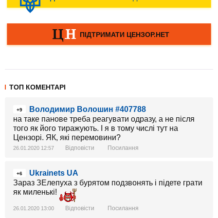
ТОП КОМЕНТАРІ
Володимир Волошин #407788
+9
на таке панове треба реагувати одразу, а не після
того як його тиражують. І я в тому числі тут на
Цензорі. ЯК, які перемовини?
Відповісти
Посилання
26.01.2020 12:57
Ukrainets UA
+6
Зараз ЗЕлепуха з бурятом подзвонять і підете грати
як миленькі!
Відповісти
Посилання
26.01.2020 13:00