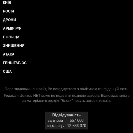
КИЇВ
РОСІЯ
ДРОНИ
АРМІЯ РФ
ПОЛЬЩА
ЗНИЩЕННЯ
АТАКА
ГЕНШТАБ ЗС
США
Переглядаючи наш сайт, Ви погоджуєтеся з
політикою конфіденційності
.
Редакція Цензор.НЕТ може не поділяти позицію авторів. Відповідальність
за матеріали в розділі "Блоги" несуть автори текстів.
Відвідуваність
за вчора
657 660
за місяць
12 586 370