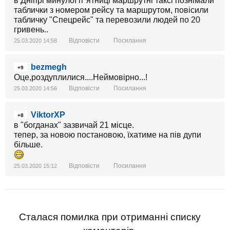
в Дніпрі минулої п"ятниці маршрутні таксі познімали
таблички з номером рейсу та маршрутом, повісили
табличку "Спецрейс" та перевозили людей по 20
гривень..
Відповісти
Посилання
25.03.2020 14:58
bezmegh
+9
Оце,роздуплилися....Неймовірно...!
Відповісти
Посилання
25.03.2020 14:56
ViktorXP
+8
в "богданах" зазвичай 21 місце.
тепер, за новою постановою, їхатиме на пів дупи
більше.
Відповісти
Посилання
25.03.2020 15:12
Сталася помилка при отриманні списку