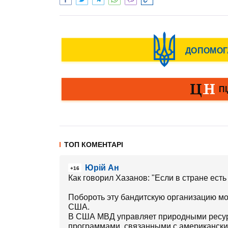
ТОП КОМЕНТАРІ
Юрій Ан
+16
Как говорил Хазанов: "Если в стране есть 
Побороть эту бандитскую организацию мо
США.
В США МВД управляет природными ресур
программами, связанными с американск