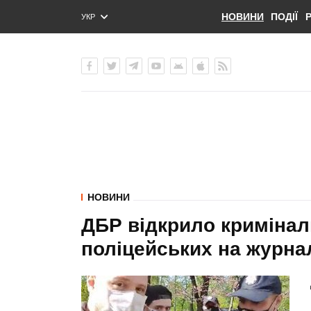
НОВИНИ
ПОДІЇ
УКР
ENG
РУС
НОВИНИ
ДБР відкрило кримінал
поліцейських на журна