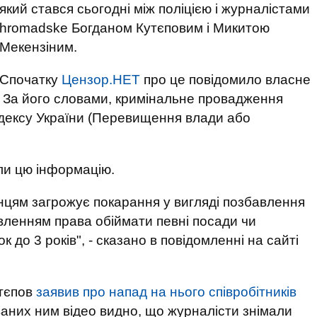
який стався сьогодні між поліцією і журналістами
hromadske Богданом Кутєповим і Микитою
Мекензіним.
Спочатку
Цензор.НЕТ
про це повідомило власне
 За його словами, кримінальне провадження
кодексу України (Перевищення влади або
ли цю інформацію.
нцям загрожує покарання у вигляді позбавлення
бавленням права обіймати певні посади чи
 до 3 років", - сказано в повідомленні на сайті
утєпов
заявив про напад на нього співробітників
аних ним відео видно, що журналісти знімали