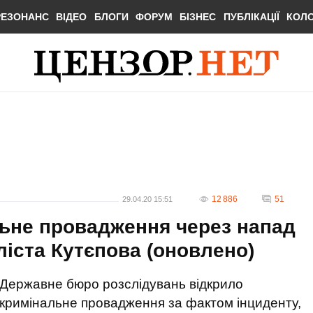
РЕЗОНАНС
ВІДЕО
БЛОГИ
ФОРУМ
БІЗНЕС
ПУБЛІКАЦІЇ
КОЛ
12 886
51
29.04.20 15:51
ьне провадження через напад
ліста Кутєпова (оновлено)
Державне бюро розслідувань відкрило
кримінальне провадження за фактом інциденту,