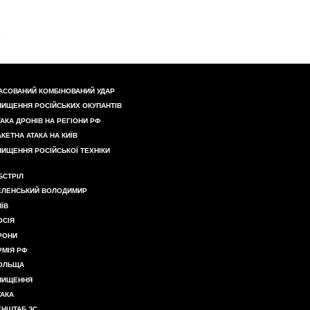
АСОВАНИЙ КОМБІНОВАНИЙ УДАР
НИЩЕННЯ РОСІЙСЬКИХ ОКУПАНТІВ
ТАКА ДРОНІВ НА РЕГІОНИ РФ
АКЕТНА АТАКА НА КИЇВ
НИЩЕННЯ РОСІЙСЬКОЇ ТЕХНІКИ
БСТРІЛ
ЕЛЕНСЬКИЙ ВОЛОДИМИР
ИЇВ
ОСІЯ
РОНИ
РМІЯ РФ
ОЛЬЩА
НИЩЕННЯ
ТАКА
ЕНШТАБ ЗС