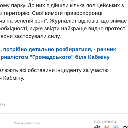
ому парку. До них підійшли кілька поліцейських з
ю територію. Свої вимоги правоохоронці
в на зеленій зоні". Журналіст відповів, що знімає
необхідності, адже звідти найкраще видно протест.
 вони застосували силу.
 потрібно детально розбиратися, - речник
рналістом "Громадського" біля Кабміну
овлюють всі обставини інциденту за участю
я Кабміну.
65)
ПІДСУМУВАТИ:
Мені подобається