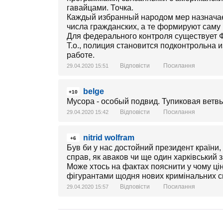
гавайцами. Точка.
Каждый избранный народом мер назначае
числа гражданских, а те формируют саму
Для федерального контроля существует 
Т.о., полиция становится подконтрольна 
работе.
Відповісти
Посилання
29.04.2020 15:51
belge
+10
Мусора - особый подвид. Тупиковая ветв
Відповісти
Посилання
29.04.2020 15:42
nitrid wolfram
+6
Був би у нас достойний президент країни, 
справ, як аваков чи ще один харківський 
Може хтось на фактах пояснити у чому цінні
фігурантами щодня нових кримінальних с
Відповісти
Посилання
29.04.2020 15:57