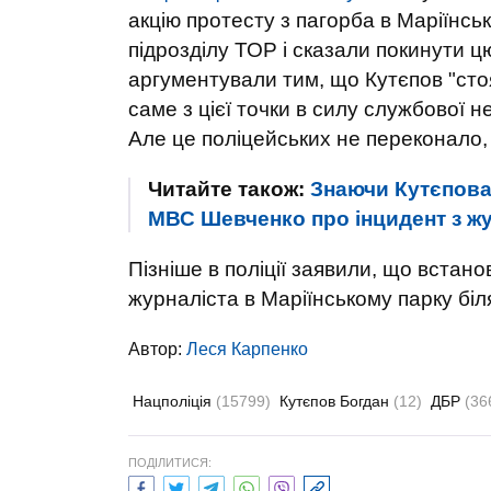
акцію протесту з пагорба в Маріїнськ
підрозділу ТОР і сказали покинути ц
аргументували тим, що Кутєпов "стоя
саме з цієї точки в силу службової 
Але це поліцейських не переконало,
Читайте також:
Знаючи Кутєпова,
МВС Шевченко про інцидент з жу
Пізніше в поліції заявили, що встан
журналіста в Маріїнському парку біл
Автор:
Леся Карпенко
Нацполіція
(15799)
Кутєпов Богдан
(12)
ДБР
(36
ПОДІЛИТИСЯ: