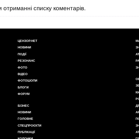
 отриманні списку коментарів.
ЦЕНЗОР.НЕТ
М
НОВИНИ
З
ПОДІЇ
А
РЕЗОНАНС
Р
ФОТО
З
ВІДЕО
О
ФОТОШОПИ
З
БЛОГИ
К
ФОРУМ
Р
БІЗНЕС
Д
НОВИНИ
А
ГОЛОВНЕ
П
СПЕЦПРОЄКТИ
З
ПУБЛІКАЦІЇ
А
КОЛОНКИ
Г