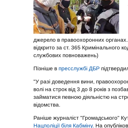
джерело в правоохоронних органах.
відкрито за ст. 365 Кримінального 
службових повноважень)
Пізніше в
пресслужбі ДБР
підтверди
"У разі доведення вини, правоохоро
волі на строк від 3 до 8 років з поз
займатися певною діяльністю на строк
відомства.
Раніше журналіст "Громадського" К
Нацполіції біля Кабміну.
На опубліков