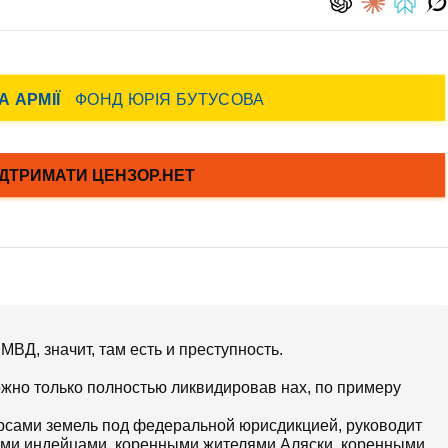
МВД, значит, там есть и преступность.
жно только полностью ликвидировав нах, по примеру
сами земель под федеральной юрисдикцией, руководит
ими индейцами, коренными жителями Аляски, коренными