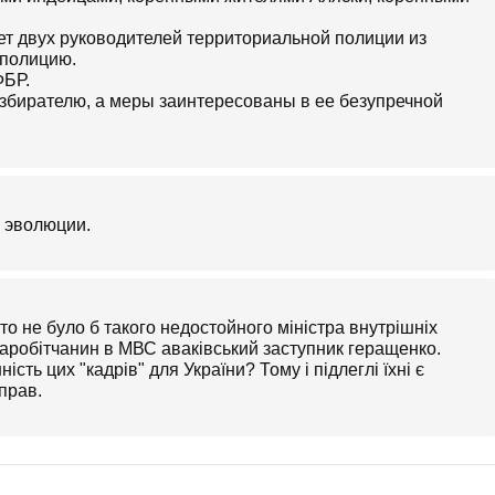
т двух руководителей территориальной полиции из
 полицию.
ФБР.
избирателю, а меры заинтересованы в ее безупречной
ь эволюции.
то не було б такого недостойного міністра внутрішніх
заробітчанин в МВС аваківський заступник геращенко.
сть цих "кадрів" для України? Тому і підлеглі їхні є
прав.