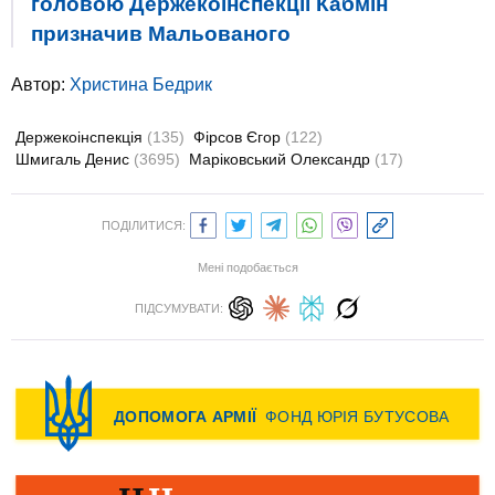
головою Держекоінспекції Кабмін
призначив Мальованого
Автор:
Христина Бедрик
Держекоінспекція
(135)
Фірсов Єгор
(122)
Шмигаль Денис
(3695)
Маріковський Олександр
(17)
ПОДІЛИТИСЯ:
Мені подобається
ПІДСУМУВАТИ: