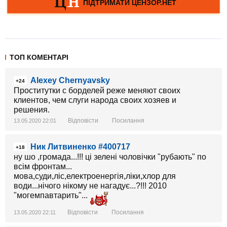
ТОП КОМЕНТАРІ
Alexey Chernyavsky
+24
Проститутки с борделей реже меняют своих
клиентов, чем слуги народа своих хозяев и
решения.
Відповісти
Посилання
13.05.2020 22:01
Ник Литвиненко #400717
+18
ну шо ,громада...!!! ці зелені чоловічки "рубають" по
всім фронтам...
мова,суди,ліс,електроенергія,ліки,хлор для
води...нічого нікому не нагадує...?!!! 2010
"могемпавтарить"...
Відповісти
Посилання
13.05.2020 22:11