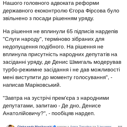
Нашого головного адвоката реформи
державного екоконтролю Єгора Фірсова було
звільнено з посади рішенням уряду.
На рішення не вплинули 65 підписів нардепів
"Слуги народу", терміново зібраних для
недопущення подібного. На рішення не
вплинула присутність народних депутатів на
засіданні уряду, де Денис Шмигаль модерував
турбо-режимне засідання і не дав можливості
мені виступити до моменту голосування", -
написав Маріковський.
"Завтра на зустрічі прем'єра з народними
депутатами, запитаю - Де дно, Денисе
Анатолійовичу?", - пообіцяв нардеп.