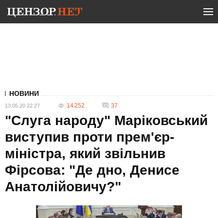
НОВИНИ
14 252
37
13.05.20 22:27
"Слуга народу" Маріковський
виступив проти прем'єр-
міністра, який звільнив
Фірсова: "Де дно, Денисе
Анатолійовичу?"