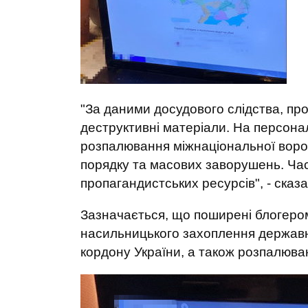
"За даними досудового слідства, пр
деструктивні матеріали. На персона
розпалювання міжнаціональної воро
порядку та масових заворушень. Част
пропагандистських ресурсів", - сказа
Зазначається, що поширені блогером 
насильницького захоплення державно
кордону України, а також розпалюван