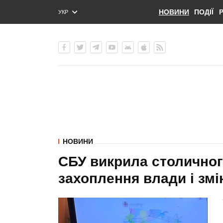
НОВИНИ
ПОДІЇ
УКР
ENG
РУС
НОВИНИ
СБУ викрила столичног
захоплення влади і зм