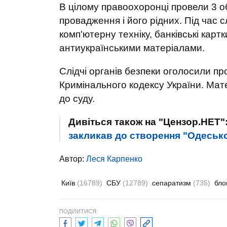
В цілому правоохоронці провели 3 
провадження і його рідних. Під час 
комп'ютерну техніку, банківські картк
антиукраїнськими матеріалами.
Слідчі органів безпеки оголосили про
Кримінального кодексу України. Ма
до суду.
Дивіться також на "Цензор.НЕТ"
закликав до створення "Одеськ
Автор:
Леся Карпенко
Київ
(16789)
СБУ
(12789)
сепаратизм
(735)
бло
ПОДІЛИТИСЯ: