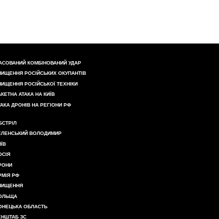
АСОВАНИЙ КОМБІНОВАНИЙ УДАР
НИЩЕННЯ РОСІЙСЬКИХ ОКУПАНТІВ
НИЩЕННЯ РОСІЙСЬКОЇ ТЕХНІКИ
АКЕТНА АТАКА НА КИЇВ
ТАКА ДРОНІВ НА РЕГІОНИ РФ
БСТРІЛ
ЕЛЕНСЬКИЙ ВОЛОДИМИР
ИЇВ
ОСІЯ
РОНИ
РМІЯ РФ
НИЩЕННЯ
ОЛЬЩА
ОНЕЦЬКА ОБЛАСТЬ
ЕНШТАБ ЗС