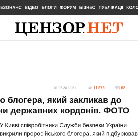
РЕЗОНАНС
ВІДЕО
БЛОГИ
ФОРУМ
БІЗНЕС
ПУБЛІКАЦІЇ
КОЛ
11 576
68
01.07.20 12:51
о блогера, який закликав до
іни державних кордонів. ФОТО
У Києві співробітники Служби безпеки України
викрили проросійського блогера, який підбурював