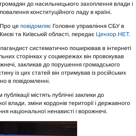
громадян до насильницького захоплення влади і
повалення конституційного ладу в країні.
Про це
повідомляє
Головне управління СБУ в
Києві та Київській області, передає
Цензор.НЕТ.
опагандист систематично поширював в інтернеті
льних сторінках у соцмережах він провокував
жнечі, закликав до порушення громадського
ину із цих статей він отримував із російських
но в повідомленні.
публікації містять публічні заклики до
ї влади, зміни кордонів території і державного
ня національної ненависті і ворожнечі.