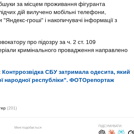
обшуки за місцем проживання фігуранта
слідчих дій вилучено мобільні телефони,
и "Яндекс-гроші" і накопичувачі інформації з
вокатору про підозру за ч. 2 ст. 109
теріали кримінального провадження направлено
:
Контррозвідка СБУ затримала одесита, який
ої народної республіки". ФОТОрепортаж
гер
(201)
ПІДСУМУВАТИ:
Мені подобається