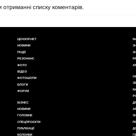
 отриманні списку коментарів.
ЦЕНЗОР.НЕТ
М
НОВИНИ
З
ПОДІЇ
З
РЕЗОНАНС
Р
ФОТО
А
ВІДЕО
О
ФОТОШОПИ
З
БЛОГИ
К
ФОРУМ
Р
БІЗНЕС
Д
НОВИНИ
А
ГОЛОВНЕ
З
СПЕЦПРОЄКТИ
П
ПУБЛІКАЦІЇ
Д
КОЛОНКИ
Г