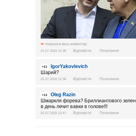
показати весь коментар
Відповісти
Посилання
01.07.2020 12:38
IgorYakovlevich
+21
Шарий?
Відповісти
Посилання
01.07.2020 12:36
Oleg Razin
+12
Шмаркля форева? Бриллиантового зелено
в день лечит вавки в голове!!!
Відповісти
Посилання
01.07.2020 12:47