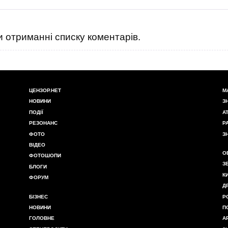
 отриманні списку коментарів.
ЦЕНЗОР.НЕТ
М
НОВИНИ
З
ПОДІЇ
А
РЕЗОНАНС
Р
ФОТО
З
ВІДЕО
О
ФОТОШОПИ
З
БЛОГИ
К
ФОРУМ
Д
БІЗНЕС
Р
НОВИНИ
П
ГОЛОВНЕ
А