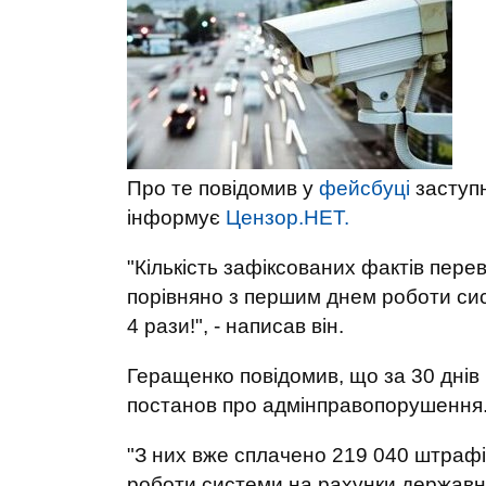
Про те повідомив у
фейсбуці
заступн
інформує
Цензор.НЕТ.
"Кількість зафіксованих фактів пер
порівняно з першим днем ​​роботи сис
4 рази!", - написав він.
Геращенко повідомив, що за 30 днів
постанов про адмінправопорушення
"З них вже сплачено 219 040 штрафі
роботи системи на рахунки державно