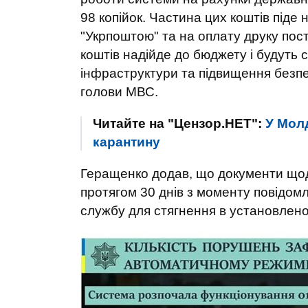
98 копійок. Частина цих коштів піде
"Укрпоштою" та на оплату друку по
коштів надійде до бюджету і будуть
інфраструктури та підвищення безпек
голови МВС.
Читайте на "Цензор.НЕТ":
У Мол
карантину
Геращенко додав, що документи щод
протягом 30 днів з моменту повідом
службу для стягнення в установлено