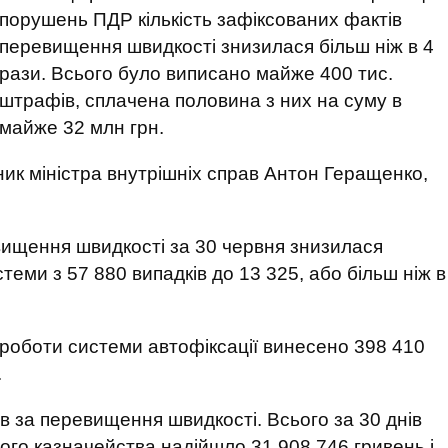
порушень ПДР кількість зафіксованих фактів
перевищення швидкості знизилася більш ніж в 4
рази. Всього було виписано майже 400 тис.
штрафів, сплачена половина з них на суму в
майже 32 млн грн.
ик міністра внутрішніх справ Антон Геращенко,
евищення швидкості за 30 червня знизилася
теми з 57 880 випадків до 13 325, або більш ніж в
 роботи системи автофіксації винесено 398 410
.
в за перевищення швидкості. Всього за 30 днів
го казначейства надійшло 31 908 746 гривень і