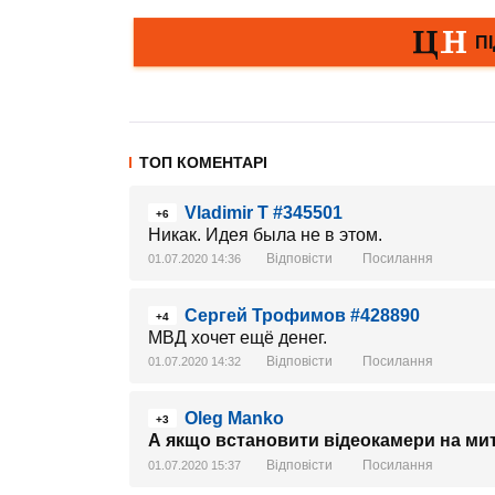
ТОП КОМЕНТАРІ
Vladimir T #345501
+6
Никак. Идея была не в этом.
Відповісти
Посилання
01.07.2020 14:36
Сергей Трофимов #428890
+4
МВД хочет ещё денег.
Відповісти
Посилання
01.07.2020 14:32
Oleg Manko
+3
А якщо встановити відеокамери на ми
Відповісти
Посилання
01.07.2020 15:37