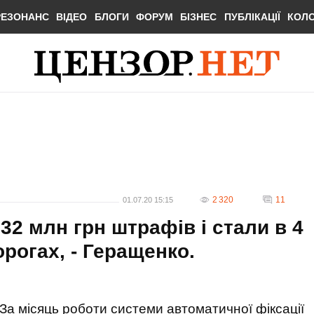
РЕЗОНАНС
ВІДЕО
БЛОГИ
ФОРУМ
БІЗНЕС
ПУБЛІКАЦІЇ
КОЛ
2 320
11
01.07.20 15:15
32 млн грн штрафів і стали в 4
орогах, - Геращенко.
За місяць роботи системи автоматичної фіксації