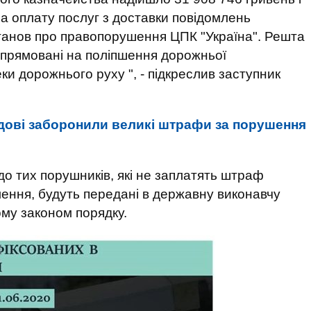
 на оплату послуг з доставки повідомлень
станов про правопорушення ЦПК "Україна". Решта
 спрямовані на поліпшення дорожньої
и дорожнього руху ", - підкреслив заступник
дові заборонили великі штрафи за порушення
о тих порушників, які не заплатять штраф
лення, будуть передані в державну виконавчу
му законом порядку.