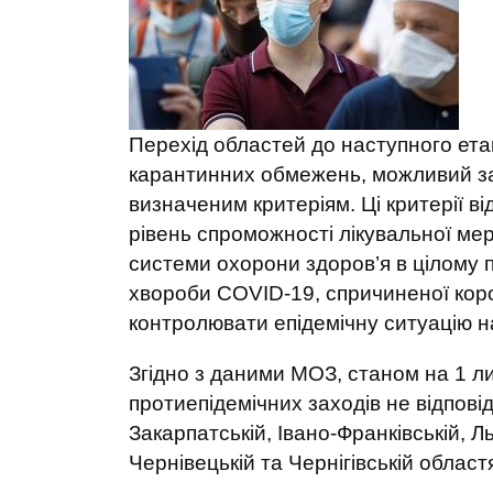
Перехід областей до наступного ет
карантинних обмежень, можливий за у
визначеним критеріям. Ці критерії в
рівень спроможності лікувальної мер
системи охорони здоров’я в цілому 
хвороби COVID-19, спричиненої коро
контролювати епідемічну ситуацію на
Згідно з даними МОЗ, станом на 1 л
протиепідемічних заходів не відпові
Закарпатській, Івано-Франківській, Ль
Чернівецькій та Чернігівській област