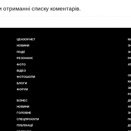
 отриманні списку коментарів.
ЦЕНЗОР.НЕТ
М
НОВИНИ
З
ПОДІЇ
З
РЕЗОНАНС
Р
ФОТО
А
ВІДЕО
О
ФОТОШОПИ
К
БЛОГИ
З
ФОРУМ
Р
БІЗНЕС
Д
НОВИНИ
А
ГОЛОВНЕ
З
СПЕЦПРОЄКТИ
П
ПУБЛІКАЦІЇ
Д