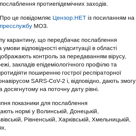
послаблення протиепідемічних заходів.
Про це повідомляє
Цензор.НЕТ
із посиланням на
пресслужбу
МОЗ.
апу карантину, що передбачає послаблення
мови відповідності епідситуації в області
ідображають контроль за передаванням вірусу,
ежі, закладів епідеміологічного профілю та
протидіяти поширенню гострої респіраторної
навірусом SARS-CoV-2 і, відповідно, дають змогу
 досягнутому на поточну дату рівні.
ипня показники для послаблення
дають нормі у Волинській, Донецькій,
вівській, Рівненській, Харківській, Хмельницькій,
ях.