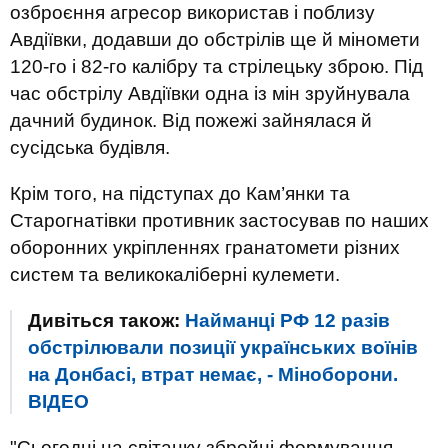
озброєння агресор використав і поблизу
Авдіївки, додавши до обстрілів ще й міномети
120-го і 82-го калібру та стрілецьку зброю. Під
час обстрілу Авдіївки одна із мін зруйнувала
дачний будинок. Від пожежі зайнялася й
сусідська будівля.
Крім того, на підступах до Кам’янки та
Старогнатівки противник застосував по наших
оборонних укріпленнях гранатомети різних
систем та великокаліберні кулемети.
Дивіться також:
Найманці РФ 12 разів
обстрілювали позиції українських воїнів
на Донбасі, втрат немає, - Міноборони.
ВIДЕО
"Сьогодні на світанку збройні формування