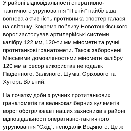
У районі відповідальності оперативно-
тактичного угруповання "Північ" найбільша
вогнева активність противника спостерігалася
на світанку. Зокрема поблизу Новотошківського
ворог застосував артилерійські системи
калібру 122 мм, 120-ти мм міномети та ручні
протитанкові гранатомети. Також заборонені
Мінськими домовленостями міномети калібру
120 мм агресор використав неподалік
Південного, Залізного, Шумів, Оріхового та
Хутора Вільний.
На початку доби з ручних протитанкових
гранатометів та великокаліберних кулеметів
ворог обстрілював і наших захисників в районі
відповідальності оперативно-тактичного
угруповання "Схід", неподалік Водяного. Це ж