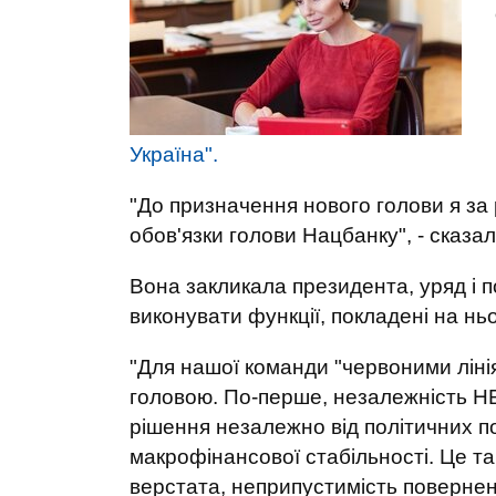
Україна".
"До призначення нового голови я за
обов'язки голови Нацбанку", - сказа
Вона закликала президента, уряд і п
виконувати функції, покладені на нь
"Для нашої команди "червоними лініям
головою. По-перше, незалежність НБ
рішення незалежно від політичних по
макрофінансової стабільності. Це т
верстата, неприпустимість повернен