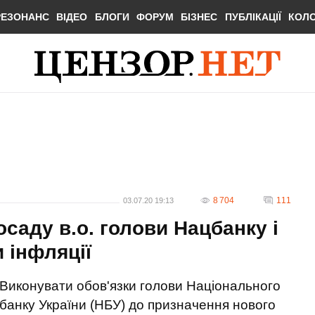
РЕЗОНАНС
ВІДЕО
БЛОГИ
ФОРУМ
БІЗНЕС
ПУБЛІКАЦІЇ
КОЛ
8 704
111
03.07.20 19:13
саду в.о. голови Нацбанку і
 інфляції
Виконувати обов'язки голови Національного
банку України (НБУ) до призначення нового