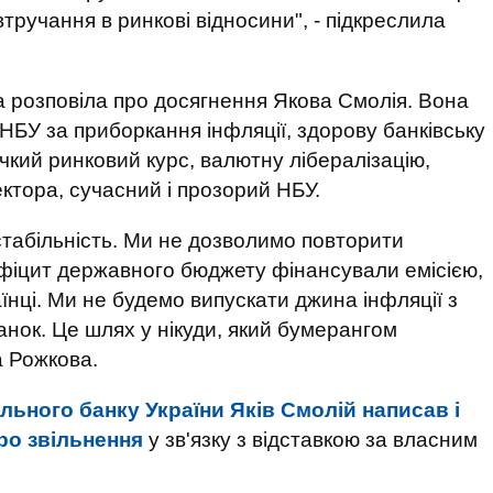
тручання в ринкові відносини", - підкреслила
 розповіла про досягнення Якова Смолія. Вона
НБУ за приборкання інфляції, здорову банківську
нучкий ринковий курс, валютну лібералізацію,
ктора, сучасний і прозорий НБУ.
табільність. Ми не дозволимо повторити
дефіцит державного бюджету фінансували емісією,
аїнці. Ми не будемо випускати джина інфляції з
анок. Це шлях у нікуди, який бумерангом
а Рожкова.
льного банку України Яків Смолій написав і
ро звільнення
у зв'язку з відставкою за власним