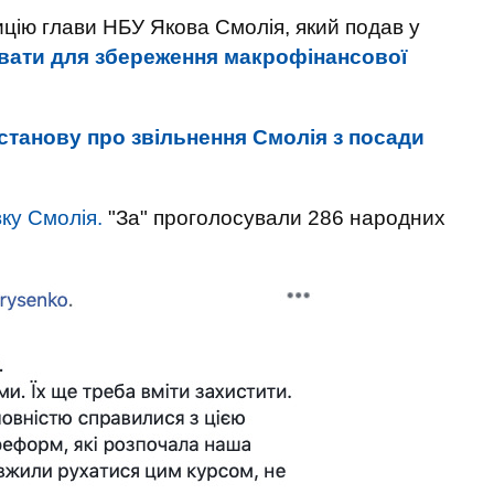
цію глави НБУ Якова Смолія, який подав у
ати для збереження макрофінансової
станову про звільнення Смолія з посади
ку Смолія.
"За" проголосували 286 народних