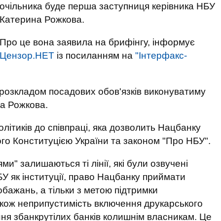
очільника буде перша заступниця керівника НБУ
Катерина Рожкова.
Про це вона заявила на брифінгу, інформує
Цензор.НЕТ
із посиланням на
"Інтерфакс-
 розкладом посадових обов'язків виконуватиму
ла Рожкова.
олітиків до співпраці, яка дозволить Нацбанку
ого Конституцією України та законом "Про НБУ".
и" залишаються ті лінії, які були озвучені
У як інституції, право Нацбанку приймати
бажань, а тільки з метою підтримки
акож неприпустимість включення друкарського
ня збанкрутілих банків колишнім власникам. Це