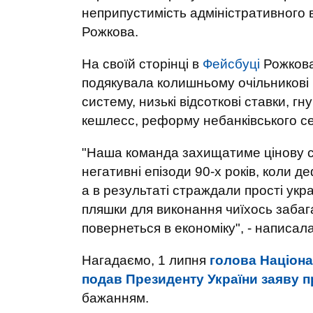
неприпустимість адміністративного в
Рожкова.
На своїй сторінці в
Фейсбуці
Рожкова
подякувала колишньому очільникові 
систему, низькі відсоткові ставки, г
кешлесс, реформу небанківського се
"Наша команда захищатиме цінову с
негативні епізоди 90-х років, коли 
а в результаті страждали прості укр
пляшки для виконання чиїхось забаг
повернеться в економіку", - написал
Нагадаємо, 1 липня
голова Націона
подав Президенту України заяву п
бажанням.