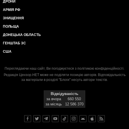
ДРОНИ
АРМІЯ РФ
ЗНИЩЕННЯ
ПОЛЬЩА
ДОНЕЦЬКА ОБЛАСТЬ
ГЕНШТАБ ЗС
США
Переглядаючи наш сайт, Ви погоджуєтеся з
політикою конфіденційності
.
Редакція Цензор.НЕТ може не поділяти позицію авторів. Відповідальність
за матеріали в розділі "Блоги" несуть автори текстів.
Відвідуваність
за вчора
660 550
за місяць
12 586 370