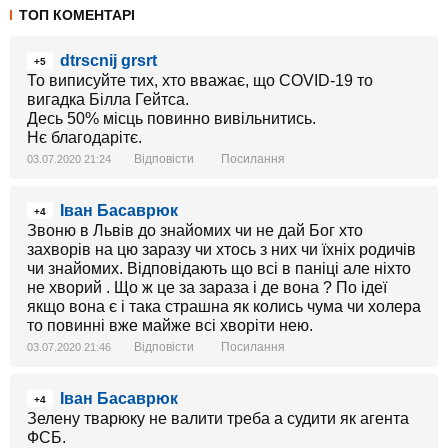
ТОП КОМЕНТАРІ
dtrscnij grsrt
+5
То виписуйте тих, хто вважає, що COVID-19 то
вигадка Білла Гейтса.
Десь 50% місць повинно вивільнитись.
Нє благодарітє.
Відповісти
Посилання
03.07.2020 21:24
Іван Басаврюк
+4
Звоню в Львів до знайомих чи не дай Бог хто
захворів на цю заразу чи хтось з них чи їхніх родичів
чи знайомих. Відповідають що всі в паніці але ніхто
не хворий . Що ж це за зараза і де вона ? По ідеї
якщо вона є і така страшна як колись чума чи холера
то повинні вже майже всі хворіти нею.
Відповісти
Посилання
03.07.2020 21:46
Іван Басаврюк
+4
Зелену тварюку не валити треба а судити як агента
ФСБ.