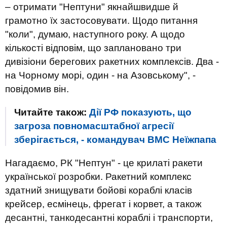
– отримати "Нептуни" якнайшвидше й
грамотно їх застосовувати. Щодо питання
"коли", думаю, наступного року. А щодо
кількості відповім, що заплановано три
дивізіони берегових ракетних комплексів. Два -
на Чорному морі, один - на Азовському", -
повідомив він.
Читайте також:
Дії РФ показують, що
загроза повномасштабної агресії
зберігається, - командувач ВМС Неїжпапа
Нагадаємо, РК "Нептун" - це крилаті ракети
української розробки. Ракетний комплекс
здатний знищувати бойові кораблі класів
крейсер, есмінець, фрегат і корвет, а також
десантні, танкодесантні кораблі і транспорти,