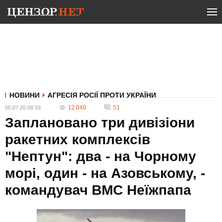
НОВИНИ
АГРЕСІЯ РОСІЇ ПРОТИ УКРАЇНИ
12 040
51
05.07.20 08:59
Заплановано три дивізіони
ракетних комплексів
"Нептун": два - на Чорному
морі, один - на Азовському, -
командувач ВМС Неїжпапа