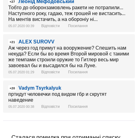
Леонід Мефодовський
+27
Тобто до оборонзамовлень ракети не потрапили...
Наступного року, гадаю, теж грошей не вистасить...
На ментів вистачить, а на обороніу ні...
Відповісти
Посилання
05.07.2020 00:39
ALEX SUROVV
+21
Аж через год примут на вооружение? Спешить нам
некуда? Если бы во время Второй мировой с такими
же темпами строили оружие то Гитлер весь мир
завоевал бы и высадился бы на Луне.
Відповісти
Посилання
05.07.2020 01:29
Vadym Tsyrkalyuk
+20
пртидут человечки под видом гбр и скрутят
наведение
Відповісти
Посилання
05.07.2020 00:38
Сталася помилка при отриманні списку