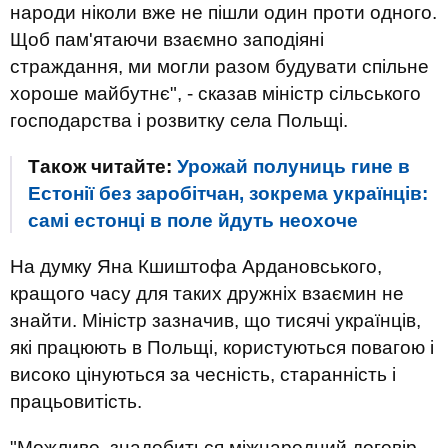
народи ніколи вже не пішли один проти одного.
Щоб пам'ятаючи взаємно заподіяні
страждання, ми могли разом будувати спільне
хороше майбутнє", - сказав міністр сільського
господарства і розвитку села Польщі.
Також читайте:
Урожай полуниць гине в
Естонії без заробітчан, зокрема українців:
самі естонці в поле йдуть неохоче
На думку Яна Кшиштофа Ардановського,
кращого часу для таких дружніх взаємин не
знайти. Міністр зазначив, що тисячі українців,
які працюють в Польщі, користуються повагою і
високо цінуються за чесність, старанність і
працьовитість.
"Можливо, знадобиться міжнародний договір,