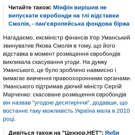
Читайте також:
Мінфін вирішив не
випускати євробонди на тлі відставки
Смолія, - пан'європейська фондова біржа
Нагадаємо, ексміністр фінансів Ігор Уманський
звинуватив Якова Смолія в тому, що його
відставка в момент розміщення євробондів
викликала скасування угоди. На думку
Уманського, це було зроблено навмисно і
вимагає вивчення правоохоронними органами.
Уманського підтримав діючий міністр Сергій
Марченко: скасоване розміщення євробондів
він назвав "угодою десятиріччя", додавши, що
востаннє таку можливість Україна мала в 2010
році.
Дивіться також на "Цензор.НЕТ":
Якби