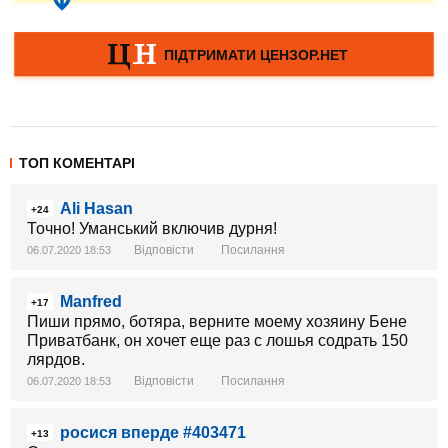
ТОП КОМЕНТАРІ
Ali Hasan
+24
Точно! Уманський включив дурня!
Відповісти
Посилання
06.07.2020 18:53
Manfred
+17
Пиши прямо, ботяра, верните моему хозяину Бене
Приватбанк, он хочет еще раз с лошья содрать 150
лярдов.
Відповісти
Посилання
06.07.2020 18:53
росися вперде #403471
+13