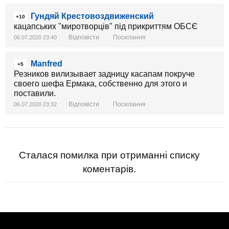
Гундяй Крестовоздвиженский
+10
кацапських "миротворців" під прикриттям ОБСЄ
Відповісти
Посилання
06.07.2020 23:40
Manfred
+5
Резников вилизывает задницу касапам покруче
своего шефа Ермака, собственно для этого и
поставили.
Відповісти
Посилання
06.07.2020 23:32
Сталася помилка при отриманні списку
коментарів.