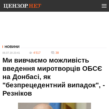
НОВИНИ
4 517
38
06.07.20 23:41
Ми вивчаємо можливість
введення миротворців ОБСЄ
на Донбасі, як
"безпрецедентний випадок", -
Резніков