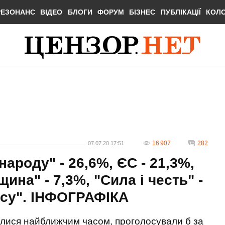
РЕЗОНАНС
ВІДЕО
БЛОГИ
ФОРУМ
БІЗНЕС
ПУБЛІКАЦІЇ
КОЛ
16 907
282
07.07.20 17:51
народу" - 26,6%, ЄС - 21,3%,
ина" - 7,3%, "Сила і честь" -
ису". ІНФОГРАФІКА
алися найближчим часом, проголосували б за