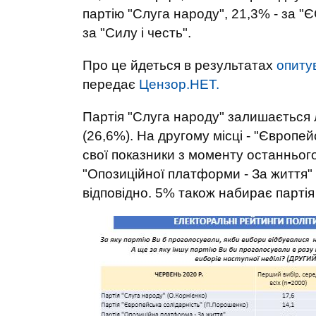
партію "Слуга народу", 21,3% - за "
за "Силу і честь".
Про це йдеться в результатах
опиту
передає
Цензор.НЕТ.
Партія "Слуга народу" залишається л
(26,6%). На другому місці - "Європе
свої показники з моменту останнього
"Опозиційної платформи - За життя" і
відповідно. 5% також набирає партія 