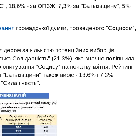
ЄС", 18,6% - за ОПЗЖ, 7,3% за "Батьківщину", 5%
вання
громадської думки, проведеного "Социсом"
ідером за кількістю потенційних виборців
йська Солідарність" (21,3%), яка значно поліпшила
 опитування "Соцису" на початку квітня. Рейтинг
 "Батьківщини" також виріс - 18,6% і 7,3%
"Сила і честь".