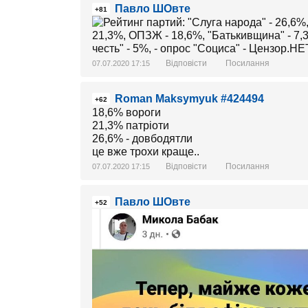
Павло ШОвте
+81
Відповісти
Посилання
07.07.2020 17:15
Roman Maksymyuk #424494
+62
18,6% вороги
21,3% патріоти
26,6% - довбодятли
це вже трохи краще..
Відповісти
Посилання
07.07.2020 17:15
Павло ШОвте
+52