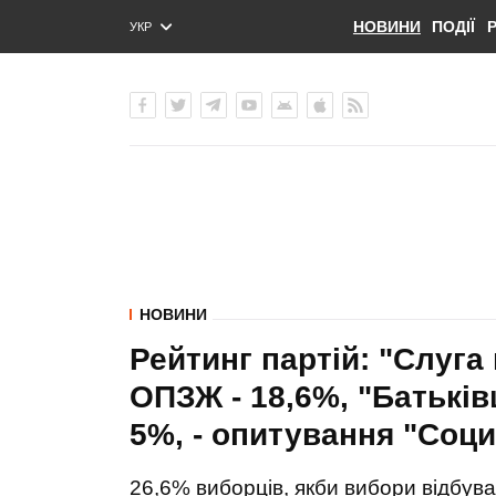
НОВИНИ
ПОДІЇ
УКР
ENG
РУС
НОВИНИ
Рейтинг партій: "Слуга 
ОПЗЖ - 18,6%, "Батьківщ
5%, - опитування "Соц
26,6% виборців, якби вибори відбув