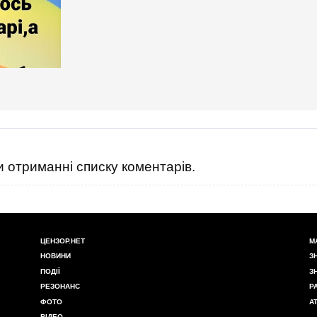
 отриманні списку коментарів.
ЦЕНЗОР.НЕТ
М
НОВИНИ
З
ПОДІЇ
З
РЕЗОНАНС
Р
ФОТО
А
ВІДЕО