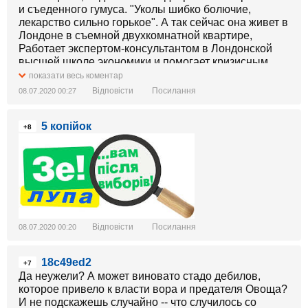
и съеденного гумуса. "Уколы шибко болючие,
лекарство сильно горькое". А так сейчас она живет в
Лондоне в съемной двухкомнатной квартире,
Работает экспертом-консультантом в Лондонской
высшей школе экономики и помогает кризисным
странам, как не стать Венесуэлой. А мы в 2014-2015
показати весь коментар
имели все шансы стать.
Відповісти
Посилання
08.07.2020 00:27
5 копійок
+8
Відповісти
Посилання
08.07.2020 00:20
18c49ed2
+7
Да неужели? А может виновато стадо дебилов,
которое привело к власти вора и предателя Овоща?
И не подскажешь случайно -- что случилось со