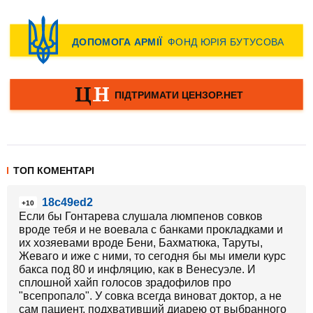
ТОП КОМЕНТАРІ
18c49ed2
+10
Если бы Гонтарева слушала люмпенов совков
вроде тебя и не воевала с банками прокладками и
их хозяевами вроде Бени, Бахматюка, Таруты,
Жеваго и иже с ними, то сегодня бы мы имели курс
бакса под 80 и инфляцию, как в Венесуэле. И
сплошной хайп голосов зрадофилов про
"всепропало". У совка всегда виноват доктор, а не
сам пациент, подхвативший диарею от выбранного