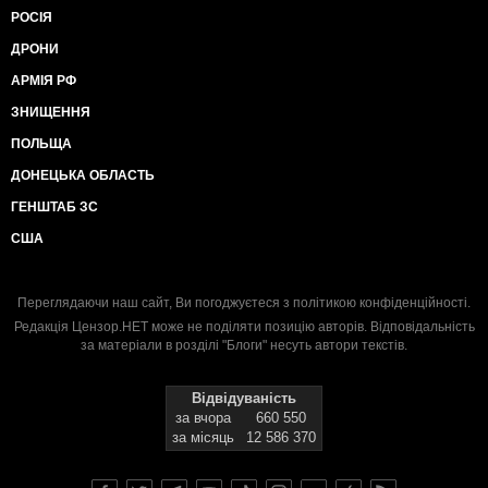
РОСІЯ
ДРОНИ
АРМІЯ РФ
ЗНИЩЕННЯ
ПОЛЬЩА
ДОНЕЦЬКА ОБЛАСТЬ
ГЕНШТАБ ЗС
США
Переглядаючи наш сайт, Ви погоджуєтеся з
політикою конфіденційності
.
Редакція Цензор.НЕТ може не поділяти позицію авторів. Відповідальність
за матеріали в розділі "Блоги" несуть автори текстів.
Відвідуваність
за вчора
660 550
за місяць
12 586 370