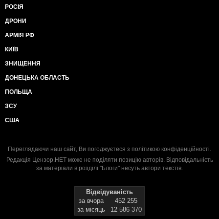
РОСІЯ
ДРОНИ
АРМІЯ РФ
КИЇВ
ЗНИЩЕННЯ
ДОНЕЦЬКА ОБЛАСТЬ
ПОЛЬЩА
ЗСУ
США
Переглядаючи наш сайт, Ви погоджуєтеся з
політикою конфіденційності
.
Редакція Цензор.НЕТ може не поділяти позицію авторів. Відповідальність
за матеріали в розділі "Блоги" несуть автори текстів.
Відвідуваність
за вчора
452 255
за місяць
12 586 370