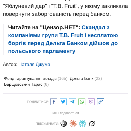
"Яблуневий дар" і "T.B. Fruit", у якому закликала
повернути заборгованість перед банком.
Читайте на "Цензор.НЕТ":
Скандал з
компаніями групи T.B. Fruit і несплатою
боргів перед Дельта Банком дійшов до
польського парламенту
Автор:
Наталя Джума
Фонд гарантування вкладів
(165)
Дельта Банк
(22)
Барщовський Тарас
(8)
ПОДІЛИТИСЯ:
Мені подобається
ПІДСУМУВАТИ: