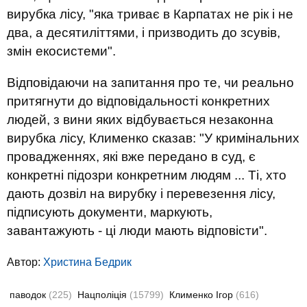
вирубка лісу, "яка триває в Карпатах не рік і не
два, а десятиліттями, і призводить до зсувів,
змін екосистеми".
Відповідаючи на запитання про те, чи реально
притягнути до відповідальності конкретних
людей, з вини яких відбувається незаконна
вирубка лісу, Клименко сказав: "У кримінальних
провадженнях, які вже передано в суд, є
конкретні підозри конкретним людям ... Ті, хто
дають дозвіл на вирубку і перевезення лісу,
підписують документи, маркують,
завантажують - ці люди мають відповісти".
Автор:
Христина Бедрик
паводок
(225)
Нацполіція
(15799)
Клименко Ігор
(616)