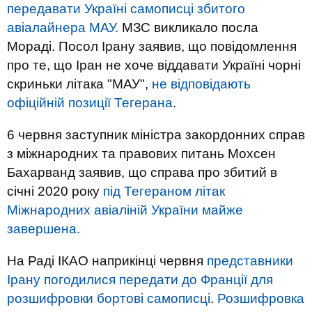
передавати Україні самописці збитого
авіалайнера МАУ.
МЗС викликало посла
Мораді. Посол Ірану заявив, що повідомлення
про те, що Іран не хоче віддавати Україні чорні
скриньки літака "МАУ",
не відповідають
офіційній позиції Тегерана
.
6 червня заступник міністра закордонних справ
з міжнародних та правових питань Мохсен
Бахарванд заявив, що справа про збитий в
січні 2020 року
під Тегераном літак
Міжнародних авіаліній України майже
завершена.
На Раді ІКАО наприкінці червня
представники
Ірану погодилися передати до Франції для
розшифровки бортові самописці
.
Розшифровка