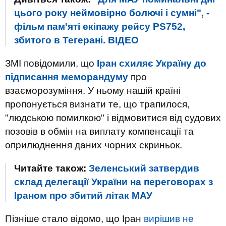
цього року неймовірно болючі і сумні", -
фільм пам'яті екіпажу рейсу PS752,
збитого в Тегерані. ВIДЕО
ЗМІ повідомили, що
Іран схиляє Україну до
підписання меморандуму
про
взаєморозуміння. У ньому нашій країні
пропонується визнати те, що трапилося,
"людською помилкою" і відмовитися від судових
позовів в обмін на виплату компенсації та
оприлюднення даних чорних скриньок.
Читайте також:
Зеленський затвердив
склад делегації України на переговорах з
Іраном про збитий літак МАУ
Пізніше стало відомо, що Іран
вирішив не