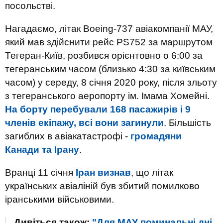
посольстві.
Нагадаємо, літак Boeing-737 авіакомпанії МАУ,
який мав здійснити рейс PS752 за маршрутом
Тегеран-Київ, розбився орієнтовно о 6:00 за
тегеранським часом (близько 4:30 за київським
часом) у середу, 8 січня 2020 року, після зльоту
з тегеранського аеропорту ім. Імама Хомейні.
На борту перебували 168 пасажирів і 9
членів екіпажу, всі вони загинули
. Більшість
загиблих в авіакатастрофі -
громадяни
Канади та Ірану
.
Вранці 11 січня
Іран визнав
, що літак
українських авіаліній був збитий помилково
іранськими військовими.
Дивіться також:
"Для МАУ поминальні дні