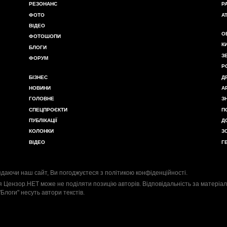
РЕЗОНАНС
Р
ФОТО
А
ВІДЕО
О
ФОТОШОПИ
К
БЛОГИ
З
ФОРУМ
Р
БІЗНЕС
Д
НОВИНИ
А
ГОЛОВНЕ
З
СПЕЦПРОЄКТИ
П
ПУБЛІКАЦІЇ
Д
КОЛОНКИ
З
ВІДЕО
Г
даючи наш сайт, Ви погоджуєтеся з
політикою конфіденційності
.
я Цензор.НЕТ може не поділяти позицію авторів. Відповідальність за матеріал
"Блоги" несуть автори текстів.