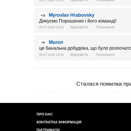
Відповісти
Посилання
09.07.2020 13:52
Myroslav Hrabovsky
+11
Дякуємо Порошенко і його команді!
Відповісти
Посилання
09.07.2020 13:53
Muron
+9
це банальна добудова, що було розпочато
Відповісти
Посилання
09.07.2020 13:50
Сталася помилка при
ПРО НАС
КОНТАКТНА ІНФОРМАЦІЯ
ПІДТРИМАТИ