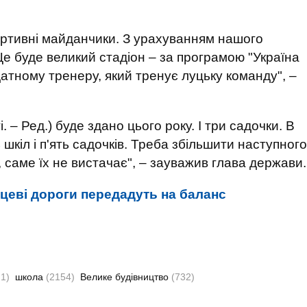
спортивні майданчики. З урахуванням нашого
 Це буде великий стадіон – за програмою "Україна
атному тренеру, який тренує луцьку команду", –
. – Ред.) буде здано цього року. І три садочки. В
ь шкіл і п'ять садочків. Треба збільшити наступного
в, саме їх не вистачає", – зауважив глава держави.
сцеві дороги передадуть на баланс
1)
школа
(2154)
Велике будівництво
(732)