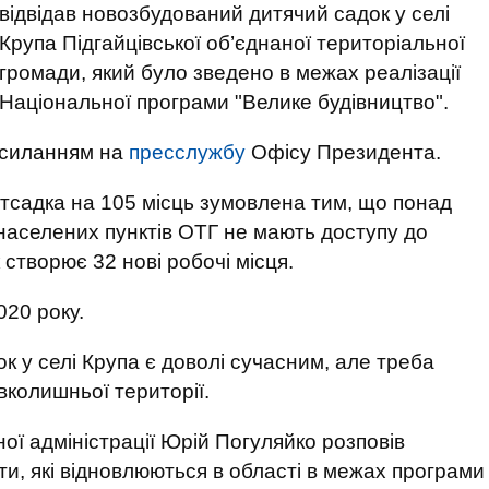
відвідав новозбудований дитячий садок у селі
Крупа Підгайцівської об’єднаної територіальної
громади, який було зведено в межах реалізації
Національної програми "Велике будівництво".
осиланням на
пресслужбу
Офісу Президента.
тсадка на 105 місць зумовлена тим, що понад
и населених пунктів ОТГ не мають доступу до
к створює 32 нові робочі місця.
020 року.
к у селі Крупа є доволі сучасним, але треба
колишньої території.
ої адміністрації Юрій Погуляйко розповів
кти, які відновлюються в області в межах програми