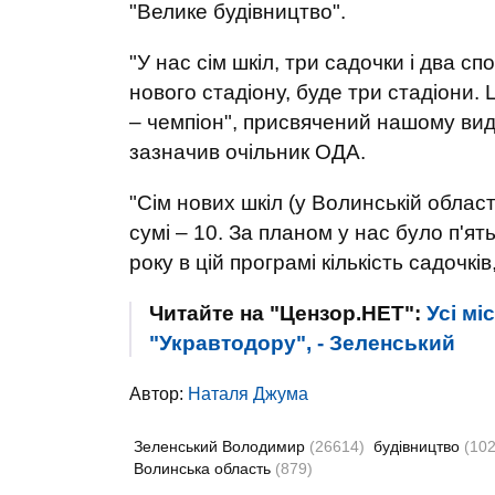
"Велике будівництво".
"У нас сім шкіл, три садочки і два 
нового стадіону, буде три стадіони.
– чемпіон", присвячений нашому вид
зазначив очільник ОДА.
"Сім нових шкіл (у Волинській області
сумі – 10. За планом у нас було п'ят
року в цій програмі кількість садочкі
Читайте на "Цензор.НЕТ":
Усі мі
"Укравтодору", - Зеленський
Автор:
Наталя Джума
Зеленський Володимир
(26614)
будівництво
(102
Волинська область
(879)