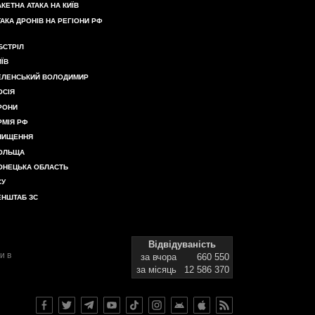
АКЕТНА АТАКА НА КИЇВ
ТАКА ДРОНІВ НА РЕГІОНИ РФ
БСТРІЛ
ИЇВ
ЕЛЕНСЬКИЙ ВОЛОДИМИР
ОСІЯ
РОНИ
РМІЯ РФ
НИЩЕННЯ
ОЛЬЩА
ОНЕЦЬКА ОБЛАСТЬ
СУ
ЕНШТАБ ЗС
Відвідуваність
и в
за вчора
660 550
за місяць
12 586 370