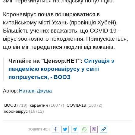
зміг перекинутися на людську популяцію.
Коронавірус почав поширюватися в
китайському місті Ухань (провінція Хубей).
Більшість учених вважають, що COVID-19 -
вірус зоонозного походження. Припускається,
що він міг передатися людині від кажанів.
Читайте на "Цензор.НЕТ":
Ситуація з
пандемією коронавірусу у світі
погіршується, - ВООЗ
Автор:
Наталя Джума
ВООЗ
(719)
карантин
(16077)
COVID-19
(18072)
коронавірус
(16712)
ПОДІЛИТИСЯ: