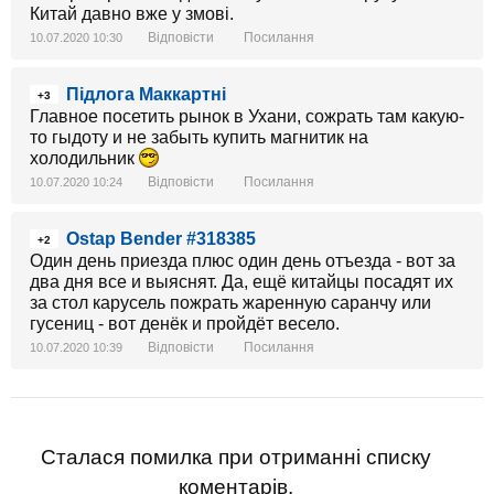
Китай давно вже у змові.
Відповісти
Посилання
10.07.2020 10:30
Підлога Маккартні
+3
Главное посетить рынок в Ухани, сожрать там какую-
то гыдоту и не забыть купить магнитик на
холодильник
Відповісти
Посилання
10.07.2020 10:24
Ostap Bender #318385
+2
Один день приезда плюс один день отъезда - вот за
два дня все и выяснят. Да, ещё китайцы посадят их
за стол карусель пожрать жаренную саранчу или
гусениц - вот денёк и пройдёт весело.
Відповісти
Посилання
10.07.2020 10:39
Сталася помилка при отриманні списку
коментарів.