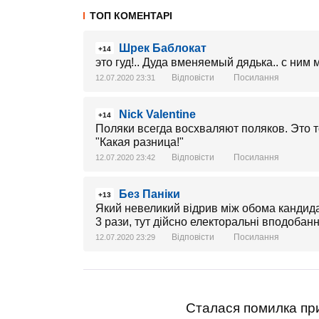
ТОП КОМЕНТАРІ
Шрек Баблокат
+14
это гуд!.. Дуда вменяемый дядька.. с ним 
Відповісти
Посилання
12.07.2020 23:31
Nick Valentine
+14
Поляки всегда восхваляют поляков. Это 
"Какая разница!"
Відповісти
Посилання
12.07.2020 23:42
Без Паніки
+13
Який невеликий відрив між обома кандида
3 рази, тут дійсно електоральні вподобанн
Відповісти
Посилання
12.07.2020 23:29
Сталася помилка при