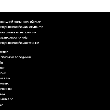
АСОВАНИЙ КОМБІНОВАНИЙ УДАР
НИЩЕННЯ РОСІЙСЬКИХ ОКУПАНТІВ
ТАКА ДРОНІВ НА РЕГІОНИ РФ
АКЕТНА АТАКА НА КИЇВ
НИЩЕННЯ РОСІЙСЬКОЇ ТЕХНІКИ
БСТРІЛ
ЕЛЕНСЬКИЙ ВОЛОДИМИР
ИЇВ
ОСІЯ
РОНИ
РМІЯ РФ
ОЛЬЩА
НИЩЕННЯ
ТАКА
ЕНШТАБ ЗС
ША