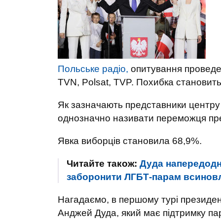
Польське радіо,
опитування проведе
TVN, Polsat, TVP. Похибка становит
Як зазначають представники центру
однозначно називати переможця пре
Явка виборців становила 68,9%.
Читайте також:
Дуда напередодн
заборонити ЛГБТ-парам всинов
Нагадаємо, в першому турі президен
Анджей Дуда, який має підтримку пар