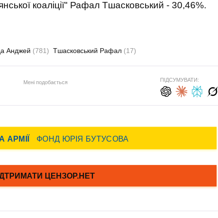
янської коаліції" Рафал Тшасковський - 30,46%.
да Анджей
(781)
Тшасковський Рафал
(17)
ПІДСУМУВАТИ:
Мені подобається