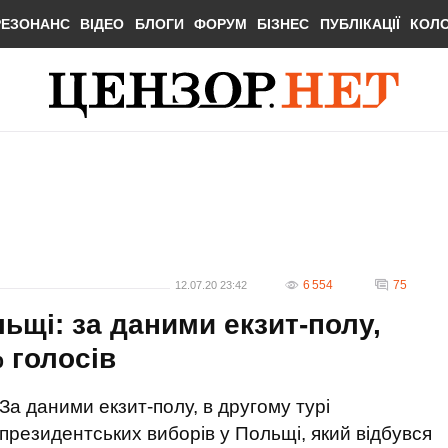
РЕЗОНАНС
ВІДЕО
БЛОГИ
ФОРУМ
БІЗНЕС
ПУБЛІКАЦІЇ
КОЛ
6 554
75
12.07.20 23:42
ьщі: за даними екзит-полу,
 голосів
За даними екзит-полу, в другому турі
президентських виборів у Польщі, який відбувся