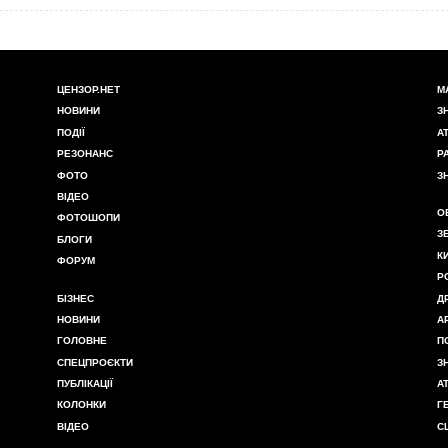
ЦЕНЗОР.НЕТ
М
НОВИНИ
З
ПОДІЇ
А
РЕЗОНАНС
Р
ФОТО
З
ВІДЕО
О
ФОТОШОПИ
З
БЛОГИ
К
ФОРУМ
Р
БІЗНЕС
Д
НОВИНИ
А
ГОЛОВНЕ
П
СПЕЦПРОЄКТИ
З
ПУБЛІКАЦІЇ
А
КОЛОНКИ
Г
ВІДЕО
С