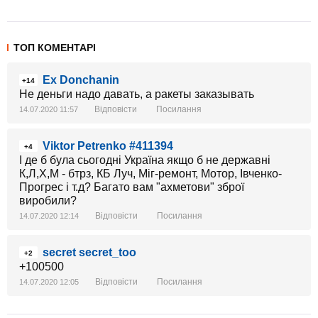
ТОП КОМЕНТАРІ
Ex Donchanin
+14
Не деньги надо давать, а ракеты заказывать
Відповісти
Посилання
14.07.2020 11:57
Viktor Petrenko #411394
+4
І де б була сьогодні Україна якщо б не державні
К,Л,Х,М - бтрз, КБ Луч, Міг-ремонт, Мотор, Івченко-
Прогрес і т.д? Багато вам "ахметови" зброї
виробили?
Відповісти
Посилання
14.07.2020 12:14
secret secret_too
+2
+100500
Відповісти
Посилання
14.07.2020 12:05