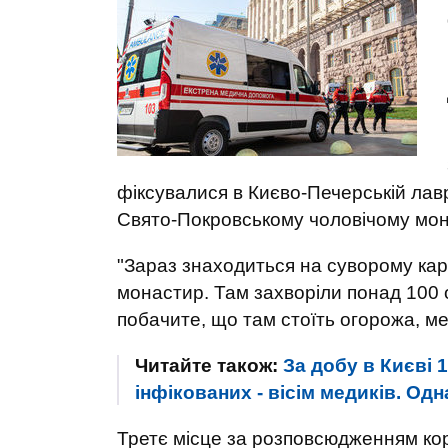
фіксувалися в Києво-Печерській лаврі
Свято-Покровському чоловічому мона
"Зараз знаходиться на суворому кар
монастир. Там захворіли понад 100 о
побачите, що там стоїть огорожа, мед
Читайте також:
За добу в Києві 
інфікованих - вісім медиків. Од
Третє місце за розповсюдженням кор