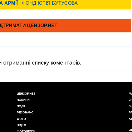
 отриманні списку коментарів.
ЦЕНЗОР.НЕТ
М
НОВИНИ
З
ПОДІЇ
З
РЕЗОНАНС
Р
ФОТО
А
ВІДЕО
О
ФОТОШОПИ