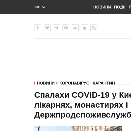
НОВИНИ
ПОДІЇ
УКР
ENG
РУС
НОВИНИ
КОРОНАВІРУС І КАРАНТИН
Спалахи COVID-19 у Ки
лікарнях, монастирях і 
Держпродспоживслужб