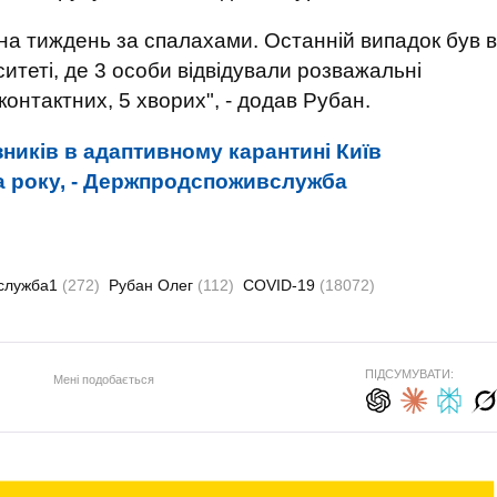
на тиждень за спалахами. Останній випадок був в
итеті, де 3 особи відвідували розважальні
контактних, 5 хворих", - додав Рубан.
зників в адаптивному карантині Київ
а року, - Держпродспоживслужба
служба1
(272)
Рубан Олег
(112)
COVID-19
(18072)
ПІДСУМУВАТИ:
Мені подобається