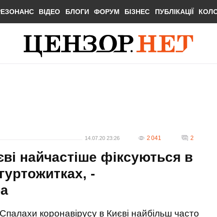
РЕЗОНАНС
ВІДЕО
БЛОГИ
ФОРУМ
БІЗНЕС
ПУБЛІКАЦІЇ
КОЛ
2 041
2
14.07.20 23:26
єві найчастіше фіксуються в
гуртожитках, -
а
Спалахи коронавірусу в Києві найбільш часто