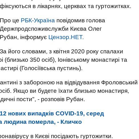
фіксуються в лікарнях, церквах та гуртожитках.
Про це
РБК-Україна
повідомив голова
Держпродспоживслужби Києва Олег
Рубан, інформує
Цензор.НЕТ.
За його словами, з квітня 2020 року спалахи
 (близько 350 осіб), Іонівському монастирі та
стирі (Голосіївська пустинь).
антині з забороною на відвідування Фроловський
сіб. Якщо ви будете їхати близько монастиря,
ичні пости", - розповів Рубан.
112 нових випадків COVID-19, серед
на людина померла, - Кличко
онавірусу в Києві посідають гуртожитки.