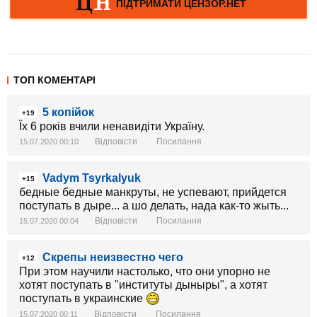
ТОП КОМЕНТАРІ
5 копійок
+19
Їх 6 років вчили ненавидіти Україну.
Відповісти
Посилання
15.07.2020 00:10
Vadym Tsyrkalyuk
+15
бедные бедные манкруты, не успевают, прийдется
поступать в дыре... а шо делать, нада как-то жыть...
Відповісти
Посилання
15.07.2020 00:04
Скрепы неизвестно чего
+12
При этом научили настолько, что они упорно не
хотят поступать в "институты дыныры", а хотят
поступать в украинские
Відповісти
Посилання
15.07.2020 00:11