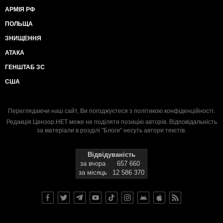
АРМІЯ РФ
ПОЛЬЩА
ЗНИЩЕННЯ
АТАКА
ГЕНШТАБ ЗС
США
Переглядаючи наш сайт, Ви погоджуєтеся з
політикою конфіденційності
.
Редакція Цензор.НЕТ може не поділяти позицію авторів. Відповідальність
за матеріали в розділі "Блоги" несуть автори текстів.
Відвідуваність
за вчора
657 660
за місяць
12 586 370