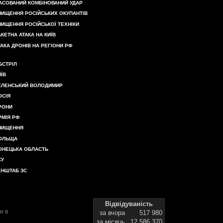
АСОВАНИЙ КОМБІНОВАНИЙ УДАР
НИЩЕННЯ РОСІЙСЬКИХ ОКУПАНТІВ
НИЩЕННЯ РОСІЙСЬКОЇ ТЕХНІКИ
АКЕТНА АТАКА НА КИЇВ
ТАКА ДРОНІВ НА РЕГІОНИ РФ
БСТРІЛ
ИЇВ
ЕЛЕНСЬКИЙ ВОЛОДИМИР
ОСІЯ
РОНИ
РМІЯ РФ
НИЩЕННЯ
ОЛЬЩА
ОНЕЦЬКА ОБЛАСТЬ
СУ
ЕНШТАБ ЗС
Відвідуваність
и в
за вчора
517 980
за місяць
12 586 370