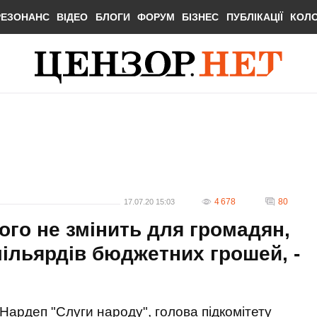
РЕЗОНАНС
ВІДЕО
БЛОГИ
ФОРУМ
БІЗНЕС
ПУБЛІКАЦІЇ
КОЛ
4 678
80
17.07.20 15:03
ого не змінить для громадян,
мільярдів бюджетних грошей, -
Нардеп "Слуги народу", голова підкомітету