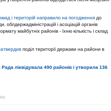
омад і територій направило на погодження
до
и, облдержадміністрацій і асоціацій органів
мату майбутніх районів - їхню кількість і склад
 затвердив
поділ території держави на райони в
:
Рада ліквідувала 490 районів і утворила 136
(42)