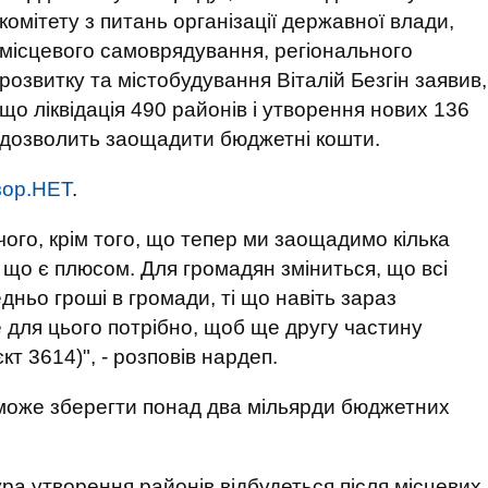
комітету з питань організації державної влади,
місцевого самоврядування, регіонального
розвитку та містобудування Віталій Безгін заявив,
що ліквідація 490 районів і утворення нових 136
дозволить заощадити бюджетні кошти.
зор.НЕТ
.
чого, крім того, що тепер ми заощадимо кілька
, що є плюсом. Для громадян зміниться, що всі
дньо гроші в громади, ті що навіть зараз
е для цього потрібно, щоб ще другу частину
т 3614)", - розповів нардеп.
оможе зберегти понад два мільярди бюджетних
ра утворення районів відбудеться після місцевих