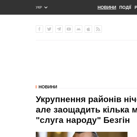
НОВИНИ
ПОДІЇ
УКР
ENG
РУС
НОВИНИ
Укрупнення районів ніч
але заощадить кілька 
"слуга народу" Безгін