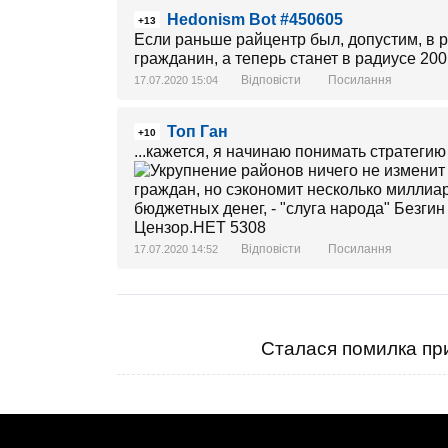
Hedonism Bot #450605
+13
Если раньше райцентр был, допустим, в р
гражданин, а теперь станет в радиусе 200
Відповісти
Посилання
17.07.2020 15:04
Топ Ган
+10
...кажется, я начинаю понимать стратегию
Відповісти
Посилання
17.07.2020 14:52
Сталася помилка при