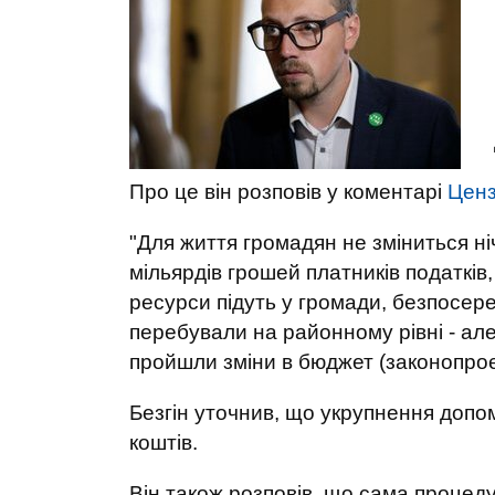
Про це він розповів у коментарі
Цен
"Для життя громадян не зміниться ні
мільярдів грошей платників податків
ресурси підуть у громади, безпосере
перебували на районному рівні - ал
пройшли зміни в бюджет (законопроєк
Безгін уточнив, що укрупнення доп
коштів.
Він також розповів, що сама процеду