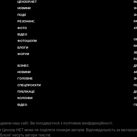
ЦЕНЗОР.НЕТ
М
НОВИНИ
З
ПОДІЇ
З
РЕЗОНАНС
Р
ФОТО
А
ВІДЕО
О
ФОТОШОПИ
К
БЛОГИ
З
ФОРУМ
Р
БІЗНЕС
Д
НОВИНИ
А
ГОЛОВНЕ
З
СПЕЦПРОЄКТИ
П
ПУБЛІКАЦІЇ
Д
КОЛОНКИ
З
ВІДЕО
Г
даючи наш сайт, Ви погоджуєтеся з
політикою конфіденційності
.
я Цензор.НЕТ може не поділяти позицію авторів. Відповідальність за матеріал
"Блоги" несуть автори текстів.