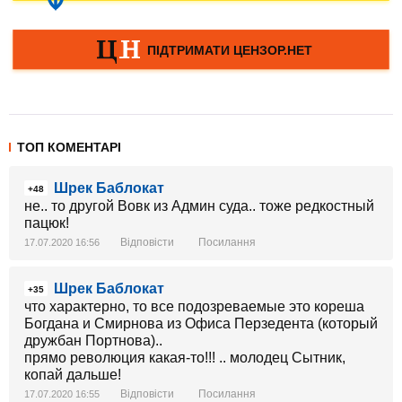
ТОП КОМЕНТАРІ
Шрек Баблокат
+48
не.. то другой Вовк из Админ суда.. тоже редкостный
пацюк!
Відповісти
Посилання
17.07.2020 16:56
Шрек Баблокат
+35
что характерно, то все подозреваемые это кореша
Богдана и Смирнова из Офиса Перзедента (который
дружбан Портнова)..
прямо революция какая-то!!! .. молодец Сытник,
копай дальше!
Відповісти
Посилання
17.07.2020 16:55