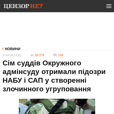
НОВИНИ
36 378
108
17.07.20 17:21
Сім суддів Окружного
адмінсуду отримали підозри
НАБУ і САП у створенні
злочинного угруповання