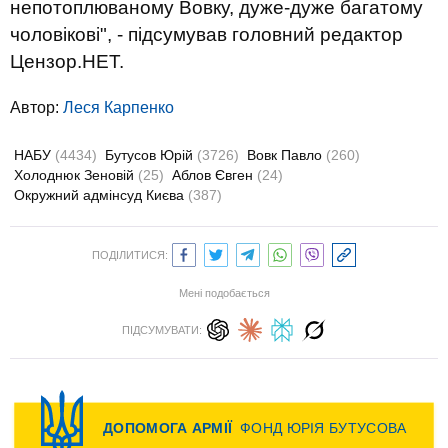
непотоплюваному Вовку, дуже-дуже багатому
чоловікові", - підсумував головний редактор
Цензор.НЕТ.
Автор:
Леся Карпенко
НАБУ
(4434)
Бутусов Юрій
(3726)
Вовк Павло
(260)
Холоднюк Зеновій
(25)
Аблов Євген
(24)
Окружний адмінсуд Києва
(387)
ПОДІЛИТИСЯ:
Мені подобається
ПІДСУМУВАТИ: