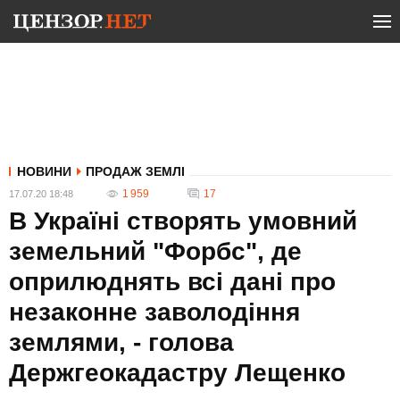
НОВИНИ
ПРОДАЖ ЗЕМЛІ
1 959
17
17.07.20 18:48
В Україні створять умовний
земельний "Форбс", де
оприлюднять всі дані про
незаконне заволодіння
землями, - голова
Держгеокадастру Лещенко