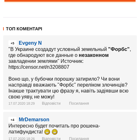
ТОП КОМЕНТАРІ
Evgeny N
+5
"В Украине создадут условный земельный
"Форбс"
,
где обнародуют все данные о
незаконном
завладении землями" Источник:
https://censor.net/n3208807
Воно що, у бубочки порошку затирило? Чи вони
насправді вважають "Форбс" переліком злочинців?
Інакше трактувати цю фразу я, навіть задіявши всю
свою уяву, не можу!
Відповісти
Посилання
17.07.2020 18:29
MrDemarson
+4
Интересно будет почитать про рошена-
латифундиста!
Відповісти
Посилання
17.07.2020 18:26